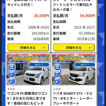
タッドレス付き！
ツートンカラーで車内広々
ミッション
AT
MT
のターボ車！
支払額/月
26,000
支払額/月
34,000
円
円
ハンドル
右ハンドル
左ハンドル
支払総額
支払総額
年式
2008 年
(H20)
年式
2015 年
(H27)
閉じる
走行距離
104,000km
走行距離
67,000km
車検
2026年8月
車検
2025年11月
詳細をみる
詳細をみる
東北エリア
東北エリア
スズキ
スズキ
ワゴンR FX 距離浅のワゴン
ソリオ BANDIT ETC・ナビ
R！まだまだ元気に走りま
TV・Bモニター・レーダー
す！普段の足にもピッタ
ブレーキサポート