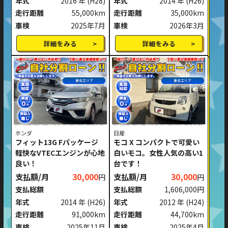
年式
2016 年
(H28)
年式
2014 年
(H26)
走行距離
55,000km
走行距離
35,000km
車検
2025年7月
車検
2026年3月
詳細をみる
詳細をみる
東北エリア
東北エリア
ホンダ
日産
フィット13G Fパッケージ
モコ X コンパクトで可愛い
軽快なVTECエンジンが心地
白いモコ。女性人気の高い1
良い！
台です！
支払額/月
30,000
支払額/月
30,000
円
円
支払総額
支払総額
1,606,000円
年式
2014 年
(H26)
年式
2012 年
(H24)
走行距離
91,000km
走行距離
44,700km
車検
2025年11月
車検
2025年4月