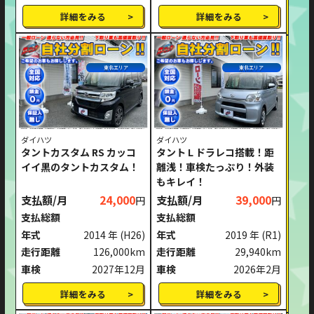
詳細をみる
詳細をみる
東北エリア
東北エリア
ダイハツ
ダイハツ
タントカスタム RS カッコ
タント L ドラレコ搭載！距
イイ黒のタントカスタム！
離浅！車検たっぷり！外装
もキレイ！
支払額/月
24,000
支払額/月
39,000
円
円
支払総額
支払総額
年式
2014 年
(H26)
年式
2019 年
(R1)
走行距離
126,000km
走行距離
29,940km
車検
2027年12月
車検
2026年2月
詳細をみる
詳細をみる