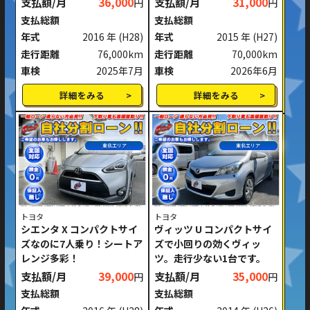
支払額/月
36,000
支払額/月
31,000
円
円
支払総額
支払総額
年式
2016 年
(H28)
年式
2015 年
(H27)
走行距離
76,000km
走行距離
70,000km
車検
2025年7月
車検
2026年6月
詳細をみる
詳細をみる
東北エリア
東北エリア
トヨタ
トヨタ
シエンタ X コンパクトサイ
ヴィッツ U コンパクトサイ
ズなのに7人乗り！シートア
ズで小回りの効くヴィッ
レンジ多彩！
ツ。走行少ない1台です。
支払額/月
39,000
支払額/月
35,000
円
円
支払総額
支払総額