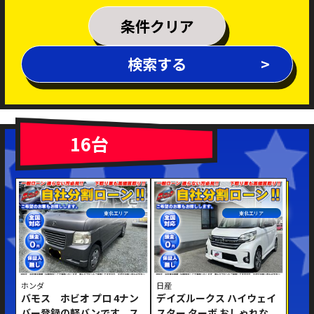
乗車定員
条件クリア
排気量
検索する
～
年式
新着車両
在庫車両
16台
車体色
東北エリア
東北エリア
ホンダ
日産
バモス ホビオ プロ 4ナン
デイズルークス ハイウェイ
修復歴あり
バー登録の軽バンです。ス
スター ターボ おしゃれな