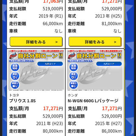
支払額/月
17,063
支払額/月
17,271
円
円
ミッション
AT
MT
支払総額
519,000円
支払総額
529,000円
年式
2019 年
(R1)
年式
2013 年
(H25)
ハンドル
右ハンドル
左ハンドル
走行距離
66,000km
走行距離
81,000km
車検
なし
車検
なし
閉じる
詳細をみる
詳細をみる
九州エリア
九州エリア
トヨタ
ホンダ
プリウス 1.8S
N-WGN 660G Lパッケージ
支払額/月
17,271
支払額/月
17,271
円
円
支払総額
529,000円
支払総額
529,000円
年式
2011 年
(H23)
年式
2015 年
(H27)
走行距離
80,000km
走行距離
86,000km