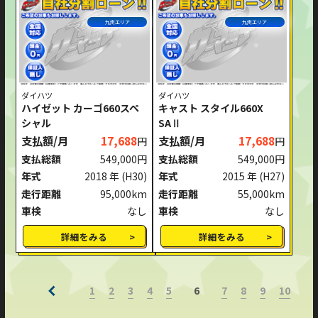
九州エリア
九州エリア
ダイハツ
ダイハツ
ハイゼット カーゴ660スペ
キャスト スタイル660X
シャル
SAⅡ
支払額/月
17,688
支払額/月
17,688
円
円
支払総額
549,000円
支払総額
549,000円
年式
2018 年
(H30)
年式
2015 年
(H27)
走行距離
95,000km
走行距離
55,000km
車検
なし
車検
なし
詳細をみる
詳細をみる
1
2
3
4
5
7
8
9
10
6