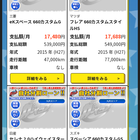
三菱
マツダ
eKスペース 660カスタムG
フレア 660カスタムスタイ
ルHS
支払額/月
17,480
支払額/月
17,688
円
円
支払総額
539,000円
支払総額
549,000円
年式
2015 年
(H27)
年式
2015 年
(H27)
走行距離
47,000km
走行距離
77,000km
車検
なし
車検
なし
詳細をみる
詳細をみる
九州エリア
九州エリア
日産
スズキ
セレナ 2.0ハイウェイスター
スペーシア 660カスタムGS