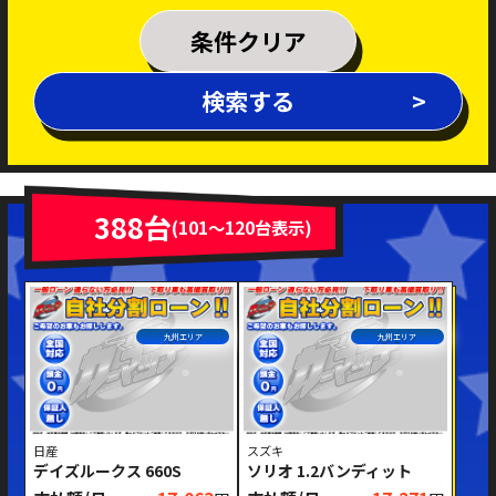
乗車定員
条件クリア
排気量
検索する
～
年式
新着車両
在庫車両
388台
(101～120台表示)
車体色
九州エリア
九州エリア
日産
スズキ
デイズルークス 660S
ソリオ 1.2バンディット
修復歴あり