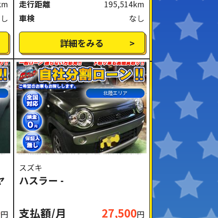
km
走行距離
195,514km
なし
車検
なし
詳細をみる
北陸エリア
スズキ
ヤ
ハスラー -
0
支払額/月
27,500
円
円