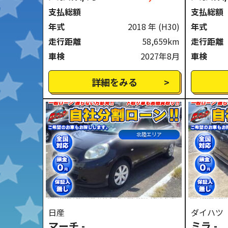
支払総額
支払総額
年式
2018 年
(H30)
年式
走行距離
58,659km
走行距離
車検
2027年8月
車検
詳細をみる
北陸エリア
日産
ダイハツ
マーチ -
ミラ -