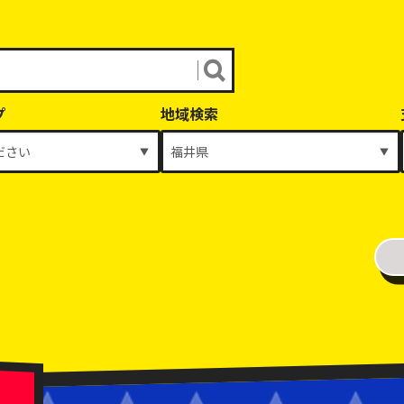
プ
地域検索
年式
～