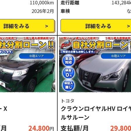
110,000km
走行距離
143,284
2026年2月
車検
詳細をみる
詳細をみる
北陸エリア
北陸エリア
トヨタ
 X
クラウンロイヤルHV ロイ
ルサルーン
/月
24,800
支払額/月
29,80
円