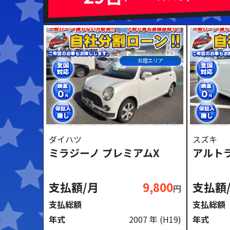
ミッション
ハンドル
AT
MT
右ハンドル
左ハン
北陸エリア
閉じる
ダイハツ
スズキ
ミラジーノ プレミアムX
アルトラ
支払額/月
9,800
支払額
円
支払総額
支払総額
年式
2007 年
(H19)
年式