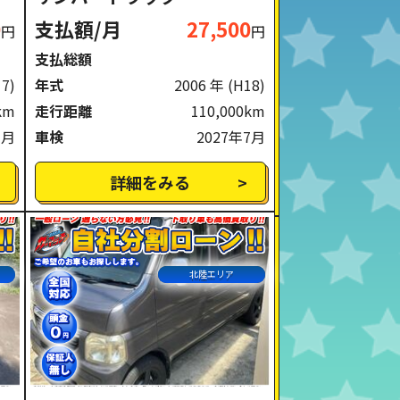
0
支払額/月
27,500
円
円
支払総額
17)
年式
2006 年
(H18)
km
走行距離
110,000km
1月
車検
2027年7月
詳細をみる
北陸エリア