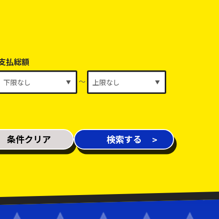
支払総額
～
条件クリア
検索する
新着車両
在庫車両
修復歴あり