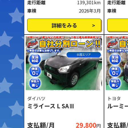
走行距離
139,301km
走行距離
車検
2026年3月
車検
詳細をみる
北陸エリア
ダイハツ
トヨタ
ミライース L SAⅢ
ルーミー
支払額/月
29,800
支払額
円