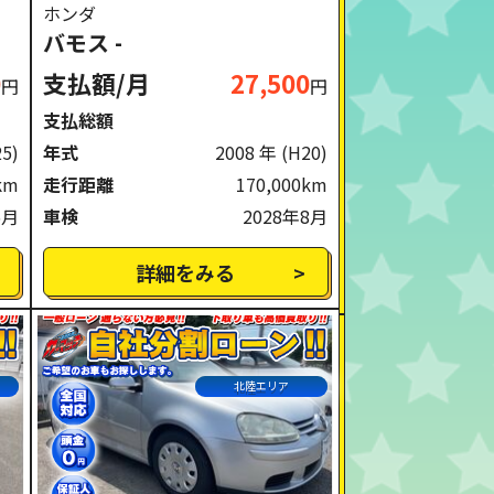
ホンダ
バモス -
0
支払額/月
27,500
円
円
支払総額
25)
年式
2008 年
(H20)
km
走行距離
170,000km
6月
車検
2028年8月
詳細をみる
北陸エリア