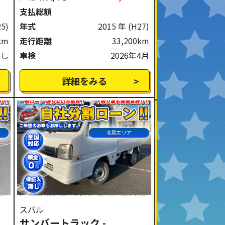
支払総額
25)
年式
2015 年
(H27)
km
走行距離
33,200km
なし
車検
2026年4月
詳細をみる
北陸エリア
スバル
サンバートラック -