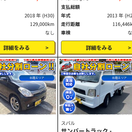
支払総額
2018 年
(H30)
年式
2013 年
(H
129,000km
走行距離
116,446
なし
車検
詳細をみる
詳細をみる
北陸エリア
北陸エリア
スバル
サンバートラック -