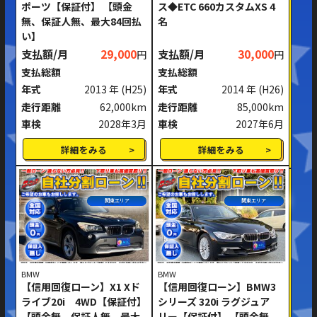
ポーツ【保証付】 【頭金
ス◆ETC 660カスタムXS 4
無、保証人無、最大84回払
名
い】
支払額/月
29,000
支払額/月
30,000
円
円
支払総額
支払総額
年式
2013 年
(H25)
年式
2014 年
(H26)
走行距離
62,000km
走行距離
85,000km
車検
2028年3月
車検
2027年6月
詳細をみる
詳細をみる
関東エリア
関東エリア
BMW
BMW
【信用回復ローン】X1 Xド
【信用回復ローン】BMW3
ライブ20i 4WD【保証付】
シリーズ 320i ラグジュア
【頭金無、保証人無、最大
リー【保証付】 【頭金無、