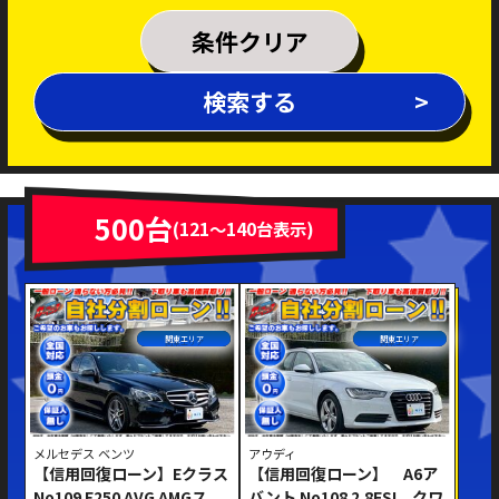
乗車定員
条件クリア
排気量
検索する
～
年式
新着車両
在庫車両
500台
(121～140台表示)
車体色
関東エリア
関東エリア
メルセデス ベンツ
アウディ
【信用回復ローン】Eクラス
【信用回復ローン】 A6ア
修復歴あり
No109 E250 AVG AMGス
バント No108 2.8FSI クワ