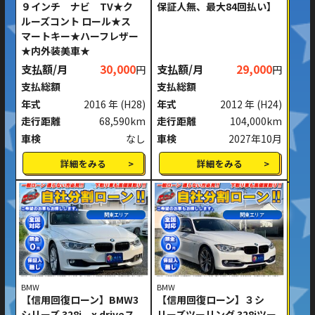
９インチ ナビ TV★ク
保証人無、最大84回払い】
ルーズコント ロール★ス
マートキー★ハーフレザー
★内外装美車★
支払額/月
30,000
支払額/月
29,000
円
円
支払総額
支払総額
年式
2016 年
(H28)
年式
2012 年
(H24)
走行距離
68,590km
走行距離
104,000km
車検
なし
車検
2027年10月
詳細をみる
詳細をみる
関東エリア
関東エリア
BMW
BMW
【信用回復ローン】BMW3
【信用回復ローン】３シ
シリーズ 328i x driveス
リーズツーリング 328iツー