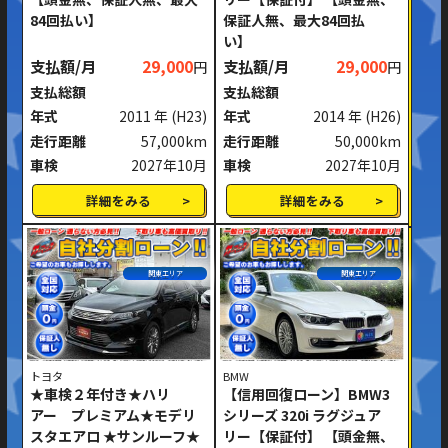
84回払い】
保証人無、最大84回払
い】
支払額/月
29,000
支払額/月
29,000
円
円
支払総額
支払総額
年式
2011 年
(H23)
年式
2014 年
(H26)
走行距離
57,000km
走行距離
50,000km
車検
2027年10月
車検
2027年10月
詳細をみる
詳細をみる
関東エリア
関東エリア
トヨタ
BMW
★車検２年付き★ハリ
【信用回復ローン】BMW3
アー プレミアム★モデリ
シリーズ 320i ラグジュア
スタエアロ ★サンルーフ★
リー【保証付】 【頭金無、