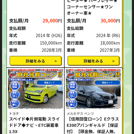
ヒーター★ ハーフレザー★
コーナーセンサー★ワン
オーナー車★
支払額/月
29,000
支払額/月
30,000
円
円
支払総額
支払総額
年式
2014 年
(H26)
年式
2024 年
(R6)
走行距離
150,000km
走行距離
18,000km
車検
2028年3月
車検
2027年3月
詳細をみる
詳細をみる
関東エリア
関東エリア
トヨタ
メルセデス ベンツ
スペイド◆片側電動 スライ
【信用回復ローン】Eクラス
ドドア◆ナビ・ETC装着車
E300アバンギャルド【保証
1.5X
付】 【頭金無、保証人無、