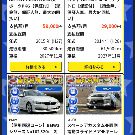
ポーツPKG【保証付】 【頭
トロ【保証付】 【頭金無、
ミッション
AT
MT
金無、保証人無、最大84回
保証人無、最大84回払
払い】
い】
ハンドル
右ハンドル
左ハンドル
支払額/月
59,000
支払額/月
29,000
円
円
支払総額
支払総額
閉じる
年式
2015 年
(H27)
年式
2014 年
(H26)
走行距離
80,500km
走行距離
61,500km
車検
2027年11月
車検
2027年11月
詳細をみる
詳細をみる
関東エリア
関東エリア
BMW
スズキ
【信用回復ローン】BMW3
スペーシアカスタム◆両側
シリーズ No102 320i ス
電動スライドドア◆キーレ