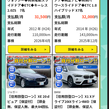
ヴォクシー◆両側電動スラ
ノア◆純正ナビ◆両側パ
イドドア◆ETC◆キーレス
ワースライドドア◆ETC 1.8
2.0ZS 7名
ハイブリッド X7名
支払額/月
31,500
支払額/月
32,000
円
円
支払総額
支払総額
年式
2012 年
(H24)
年式
2014 年
(H26)
走行距離
110,000km
走行距離
143,000km
車検
2026年4月
車検
2025年12月
詳細をみる
詳細をみる
関東エリア
関東エリア
ジャガー
BMW
【信用回復ローン】XE 20ｄ
【信用回復ローン】X1 Xド
ピュア【保証付】 【頭金
ライブ20iXライン4WD【保
無、保証人無、最大84回払
証付】 【頭金無、保証人