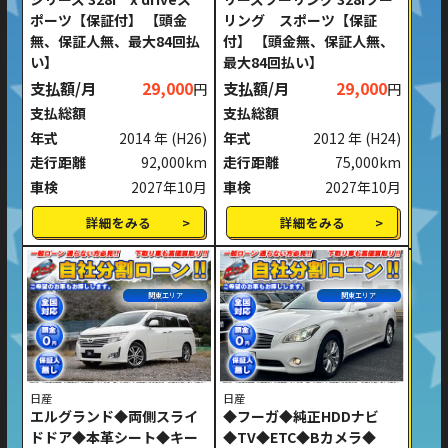
ポーツ【保証付】 【頭金
リング スポーツ【保証
無、保証人無、最大84回払
付】 【頭金無、保証人無、
い】
最大84回払い】
支払額/月
29,000
支払額/月
29,000
円
円
支払総額
支払総額
年式
2014 年
(H26)
年式
2012 年
(H24)
走行距離
92,000km
走行距離
75,000km
車検
2027年10月
車検
2027年10月
詳細をみる
詳細をみる
関東エリア
関東エリア
日産
日産
エルグランド◆両側スライ
◆フーガ◆純正HDDナビ
ドドア◆本革シート◆キー
◆TV◆ETC◆Bカメラ◆