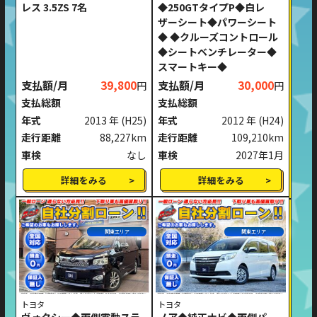
レス 3.5ZS 7名
◆250GTタイプP◆白レ
ザーシート◆パワーシート
◆ ◆クルーズコントロール
◆シートベンチレーター◆
スマートキー◆
支払額/月
39,800
支払額/月
30,000
円
円
支払総額
支払総額
年式
2013 年
(H25)
年式
2012 年
(H24)
走行距離
88,227km
走行距離
109,210km
車検
なし
車検
2027年1月
詳細をみる
詳細をみる
関東エリア
関東エリア
トヨタ
トヨタ