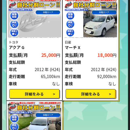
北陸エリア
北陸エリア
トヨタ
日産
アクア G
マーチ X
支払額/月
25,000
支払額/月
18,000
円
円
支払総額
支払総額
年式
2012 年
(H24)
年式
2012 年
(H24)
走行距離
65,100km
走行距離
92,000km
車検
なし
車検
なし
詳細をみる
詳細をみる
北陸エリア