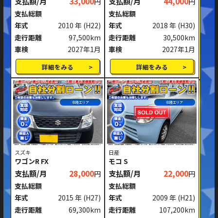
支払額/月
33,000
支払額/月
44,000
円
円
ミッション
AT
MT
支払総額
支払総額
年式
2010 年
(H22)
年式
2018 年
(H30)
ハンドル
右ハンドル
左ハンドル
走行距離
97,500km
走行距離
30,500km
車検
2027年1月
車検
2027年1月
閉じる
詳細をみる
詳細をみる
北陸エリア
北陸エリア
スズキ
日産
ワゴンR FX
モコ S
支払額/月
28,000
支払額/月
22,000
円
円
支払総額
支払総額
年式
2015 年
(H27)
年式
2009 年
(H21)
走行距離
69,300km
走行距離
107,200km