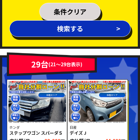
乗車定員
条件クリア
排気量
検索する
～
年式
新着車両
在庫車両
29台
(21～29台表示)
車体色
北陸エリア
北陸エリア
ホンダ
日産
ステップワゴン スパーダＳ
デイズ J
修復歴あり