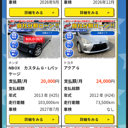
車検
2026年9月
車検
2026年12月
詳細をみる
詳細をみる
北陸エリア
北陸エリア
ホンダ
トヨタ
NBOX カスタム G・Lパッ
アクア G
ケージ
支払額/月
20,000
支払額/月
24,000
円
円
支払総額
支払総額
年式
2013 年
(H25)
年式
2012 年
(H24)
走行距離
103,000km
走行距離
73,500km
車検
2027年7月
車検
なし
詳細をみる
詳細をみる