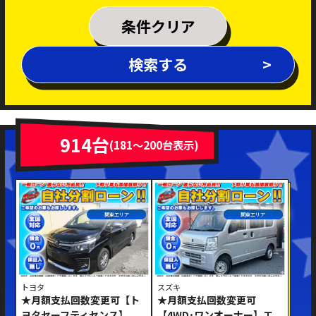
乗車定員
条件クリア
排気量
検索する
～
年式
新着車両
在庫車両
914台
(181～200台表示)
車体色
関東エリア
関東エリア
トヨタ
スズキ
★月額支払回数変更可【ト
★月額支払回数変更可
修復歴あり
ヨタセーフティセンス】
【4WD･ワンオーナー】エ