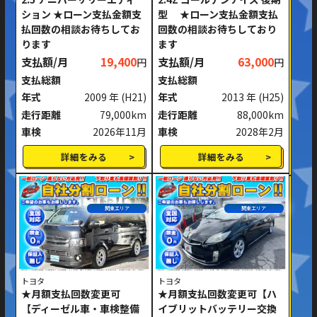
ション ★ローン支払金額支
型 ★ローン支払金額支払
払回数の相談お待ちしてお
回数の相談お待ちしており
ります
ます
支払額/月
19,400
支払額/月
63,000
円
円
支払総額
支払総額
年式
2009 年
(H21)
年式
2013 年
(H25)
走行距離
79,000km
走行距離
88,000km
車検
2026年11月
車検
2028年2月
詳細をみる
詳細をみる
関東エリア
関東エリア
トヨタ
トヨタ
★月額支払回数変更可
★月額支払回数変更可【ハ
【ディーゼル車・車検整備
イブリットバッテリー交換