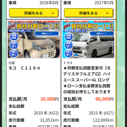
車検
2026年8月
車検
2027年5月
詳細をみる
詳細をみる
関東エリア
関東エリア
日産
トヨタ
モコ Ｃ１１８ G
★月額支払回数変更可【モ
デリスタフルエアロ】ハイ
エース スーパーGL ロング
★ローン支払金額支払回数
の相談お待ちしております
支払額/月
20,000
支払額/月
96,000
円
円
支払総額
支払総額
年式
2010 年
(H22)
年式
2015 年
(H27)
走行距離
31,051km
走行距離
122,000km
車検
2027年12月
車検
2026年12月