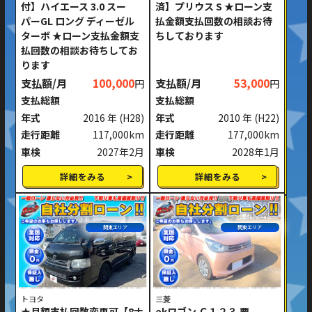
付】ハイエース 3.0 スー
済】プリウス S ★ローン支
パーGL ロング ディーゼル
払金額支払回数の相談お待
ターボ ★ローン支払金額支
ちしております
払回数の相談お待ちしてお
ります
支払額/月
100,000
支払額/月
53,000
円
円
支払総額
支払総額
年式
2016 年
(H28)
年式
2010 年
(H22)
走行距離
117,000km
走行距離
177,000km
車検
2027年2月
車検
2028年1月
詳細をみる
詳細をみる
関東エリア
関東エリア
トヨタ
三菱
★月額支払回数変更可【8ナ
ekワゴン Ｃ１２３ 要