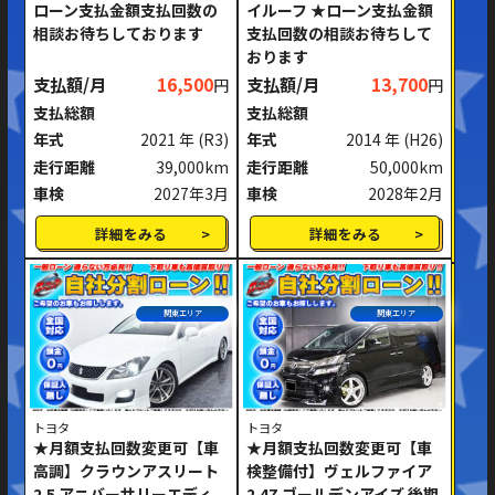
ローン支払金額支払回数の
イルーフ ★ローン支払金額
相談お待ちしております
支払回数の相談お待ちして
おります
支払額/月
16,500
支払額/月
13,700
円
円
支払総額
支払総額
年式
2021 年
(R3)
年式
2014 年
(H26)
走行距離
39,000km
走行距離
50,000km
車検
2027年3月
車検
2028年2月
詳細をみる
詳細をみる
関東エリア
関東エリア
トヨタ
トヨタ
★月額支払回数変更可【車
★月額支払回数変更可【車
高調】クラウンアスリート
検整備付】ヴェルファイア
2.5 アニバーサリーエディ
2.4Z ゴールデンアイズ 後期