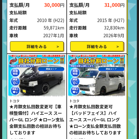
支払額/月
30,000
支払額/月
31,000
円
円
支払総額
支払総額
年式
2010 年
(H22)
年式
2015 年
(H27)
走行距離
59,871km
走行距離
32,830km
車検
2027年1月
車検
2026年9月
詳細をみる
詳細をみる
関東エリア
関東エリア
トヨタ
トヨタ
★月額支払回数変更可【車
★月額支払回数変更可
検整備付】ハイエース スー
【バッドフェイス】ハイ
パーGL ロング ★ローン支払
エース スーパーGL ロング
金額支払回数の相談お待ち
★ローン支払金額支払回数
しております
の相談お待ちしております