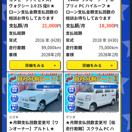
ヴォクシー 2.0 ZS 煌II ★
ブリィ PC ハイルーフ ★
ミッション
AT
MT
ローン支払金額支払回数の
ローン支払金額支払回数の
相談お待ちしております
相談お待ちしております
ハンドル
右ハンドル
左ハンドル
支払額/月
21,000
支払額/月
18,300
円
円
支払総額
支払総額
閉じる
年式
2016 年
(H28)
年式
2018 年
(H30)
走行距離
89,000km
走行距離
75,000km
車検
2028年2月
車検
2028年2月
詳細をみる
詳細をみる
関東エリア
関東エリア
スズキ
マツダ
★月額支払回数変更可【ワ
★月額支払回数変更可【低
ンオーナー】アルト L ★
走行距離】スクラム PC ハ