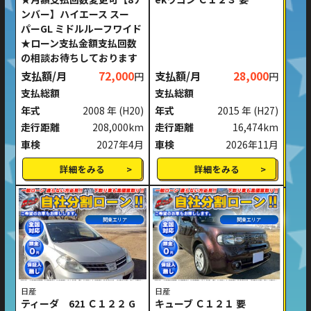
ンバー】ハイエース スー
パーGL ミドルルーフワイド
★ローン支払金額支払回数
の相談お待ちしております
支払額/月
72,000
支払額/月
28,000
円
円
支払総額
支払総額
年式
2008 年
(H20)
年式
2015 年
(H27)
走行距離
208,000km
走行距離
16,474km
車検
2027年4月
車検
2026年11月
詳細をみる
詳細をみる
関東エリア
関東エリア
日産
日産
ティーダ 621 Ｃ１２２ G
キューブ Ｃ１２１ 要