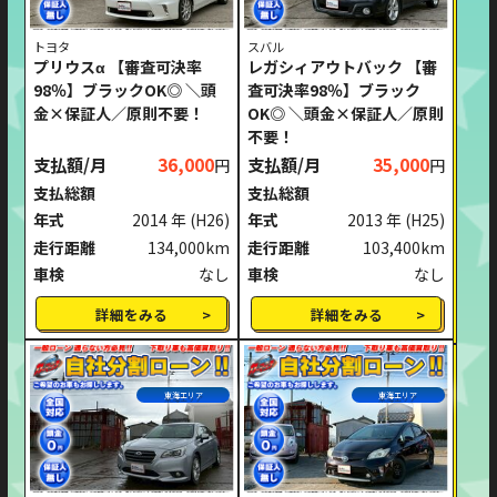
トヨタ
スバル
プリウスα 【審査可決率
レガシィアウトバック 【審
98％】ブラックOK◎ ＼頭
査可決率98％】ブラック
金×保証人／原則不要！
OK◎ ＼頭金×保証人／原則
不要！
支払額/月
36,000
支払額/月
35,000
円
円
支払総額
支払総額
年式
2014 年
(H26)
年式
2013 年
(H25)
走行距離
134,000km
走行距離
103,400km
車検
なし
車検
なし
詳細をみる
詳細をみる
東海エリア
東海エリア