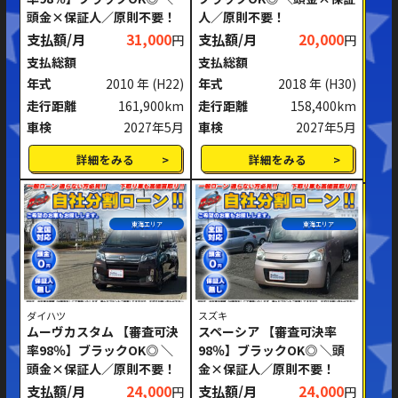
頭金×保証人／原則不要！
人／原則不要！
ミッション
AT
MT
支払額/月
31,000
支払額/月
20,000
円
円
支払総額
支払総額
ハンドル
右ハンドル
左ハンドル
年式
2010 年
(H22)
年式
2018 年
(H30)
走行距離
161,900km
走行距離
158,400km
閉じる
車検
2027年5月
車検
2027年5月
詳細をみる
詳細をみる
東海エリア
東海エリア
ダイハツ
スズキ
ムーヴカスタム 【審査可決
スペーシア 【審査可決率
率98％】ブラックOK◎ ＼
98％】ブラックOK◎ ＼頭
頭金×保証人／原則不要！
金×保証人／原則不要！
支払額/月
24,000
支払額/月
24,000
円
円