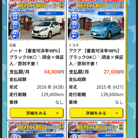
北陸エリア
北陸エリア
日産
トヨタ
ノート 【審査可決率98％】
アクア 【審査可決率98％】
ブラックOK◎ ＼頭金×保証
ブラックOK◎ ＼頭金×保証
人／原則不要！
人／原則不要！
支払額/月
34,000
支払額/月
27,000
円
円
支払総額
支払総額
年式
2016 年
(H28)
年式
2015 年
(H27)
走行距離
129,400km
走行距離
139,600km
車検
なし
車検
なし
詳細をみる
詳細をみる
東海エリア
東海エリア