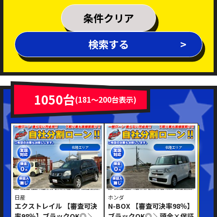
乗車定員
条件クリア
排気量
検索する
～
年式
新着車両
在庫車両
1050台
(181～200台表示)
車体色
北陸エリア
北陸エリア
日産
ホンダ
エクストレイル 【審査可決
N-BOX 【審査可決率98％】
修復歴あり
率98％】ブラックOK◎ ＼
ブラックOK◎ ＼頭金×保証