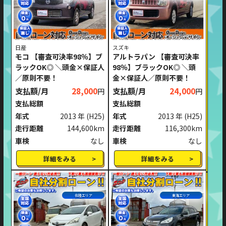
日産
スズキ
モコ 【審査可決率98％】ブ
アルトラパン 【審査可決率
ラックOK◎ ＼頭金×保証人
98％】ブラックOK◎ ＼頭
／原則不要！
金×保証人／原則不要！
支払額/月
28,000
支払額/月
24,000
円
円
支払総額
支払総額
年式
2013 年
(H25)
年式
2013 年
(H25)
走行距離
144,600km
走行距離
116,300km
車検
なし
車検
なし
詳細をみる
詳細をみる
北陸エリア
東海エリア