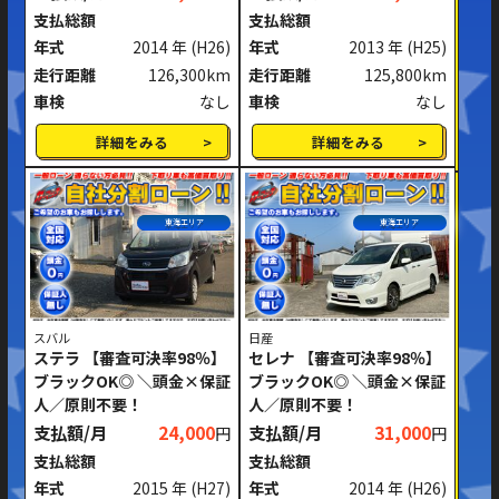
支払総額
支払総額
年式
2014 年
(H26)
年式
2013 年
(H25)
走行距離
126,300km
走行距離
125,800km
車検
なし
車検
なし
詳細をみる
詳細をみる
東海エリア
東海エリア
スバル
日産
ステラ 【審査可決率98％】
セレナ 【審査可決率98％】
ブラックOK◎ ＼頭金×保証
ブラックOK◎ ＼頭金×保証
人／原則不要！
人／原則不要！
支払額/月
24,000
支払額/月
31,000
円
円
支払総額
支払総額
年式
2015 年
(H27)
年式
2014 年
(H26)