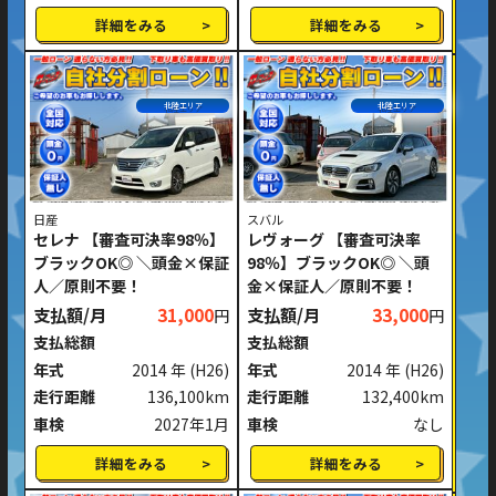
詳細をみる
詳細をみる
北陸エリア
北陸エリア
日産
スバル
セレナ 【審査可決率98％】
レヴォーグ 【審査可決率
ブラックOK◎ ＼頭金×保証
98％】ブラックOK◎ ＼頭
人／原則不要！
金×保証人／原則不要！
支払額/月
31,000
支払額/月
33,000
円
円
支払総額
支払総額
年式
2014 年
(H26)
年式
2014 年
(H26)
走行距離
136,100km
走行距離
132,400km
車検
2027年1月
車検
なし
詳細をみる
詳細をみる