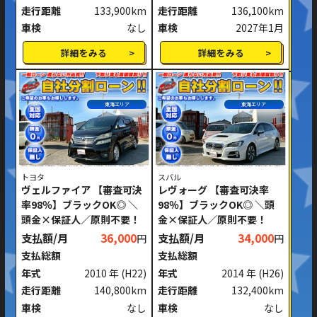
走行距離
133,900km
走行距離
136,100km
車検
なし
車検
2027年1月
詳細をみる
詳細をみる
東海エリア
東海エリア
トヨタ
スバル
ヴェルファイア 【審査可決
レヴォーグ 【審査可決率
率98％】ブラックOK◎ ＼
98％】ブラックOK◎ ＼頭
頭金×保証人／原則不要！
金×保証人／原則不要！
支払額/月
36,000
支払額/月
34,000
円
円
支払総額
支払総額
年式
2010 年
(H22)
年式
2014 年
(H26)
走行距離
140,800km
走行距離
132,400km
車検
なし
車検
なし