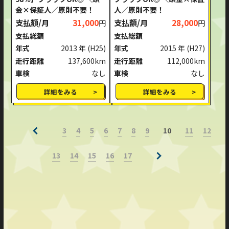
金×保証人／原則不要！
人／原則不要！
支払額/月
31,000
支払額/月
28,000
円
円
支払総額
支払総額
年式
2013 年
(H25)
年式
2015 年
(H27)
走行距離
137,600km
走行距離
112,000km
車検
なし
車検
なし
詳細をみる
詳細をみる
3
4
5
6
7
8
9
11
12
10
13
14
15
16
17