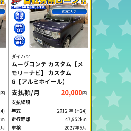
東海エリア
ダイハツ
ムーヴコンテ カスタム【メ
モリーナビ】 カスタム
G【アルミホイール】
0
支払額/月
20,000
円
円
支払総額
24)
年式
2012 年
(H24)
km
走行距離
47,952km
8月
車検
2027年5月