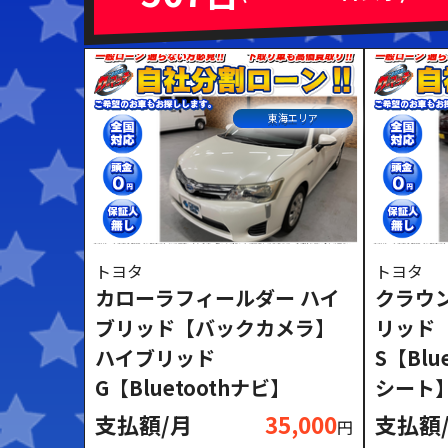
ミッション
ハンドル
AT
MT
右ハンドル
左ハン
東海エリア
閉じる
トヨタ
トヨタ
カローラフィールダー ハイ
クラウ
ブリッド【バックカメラ】
リッド
ハイブリッド
S【Bl
G【Bluetoothナビ】
シート
支払額/月
35,000
支払額
円