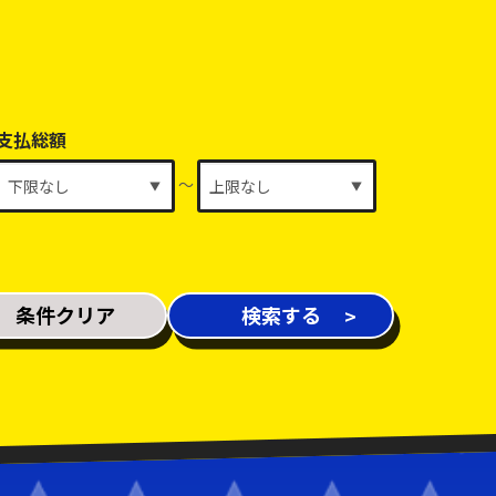
支払総額
～
条件クリア
検索する
新着車両
在庫車両
修復歴あり