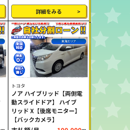
詳細をみる
東海エリア
トヨタ
ノア ハイブリッド【両側電
ク
動スライドドア】 ハイブ
リッド X【後席モニター】
【バックカメラ】
0
支払額/月
100,000