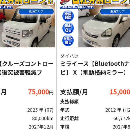
東海エリア
東海エリア
ダイハツ
N【クルーズコントロー
ミライース【Bluetoothナ
【衝突被害軽減ブ
ビ】 X【電動格納ミラー】
】
/月
75,000
支払額/月
15,00
円
支払総額
2025 年
(R7)
年式
2012 年
(H
80,000km
走行距離
66,772
2027年12月
車検
2027年