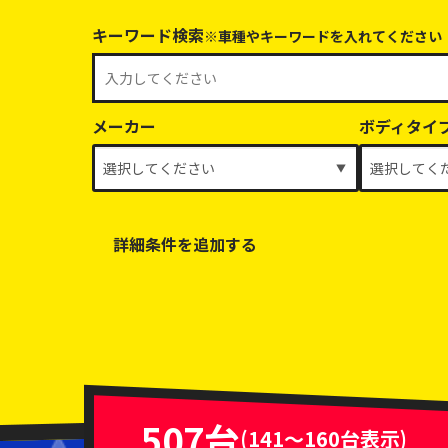
キーワード検索
※車種やキーワードを入れてください
メーカー
ボディタイ
詳細条件を追加する
乗車定員
排気量
車体色
507台
(141～160台表示)