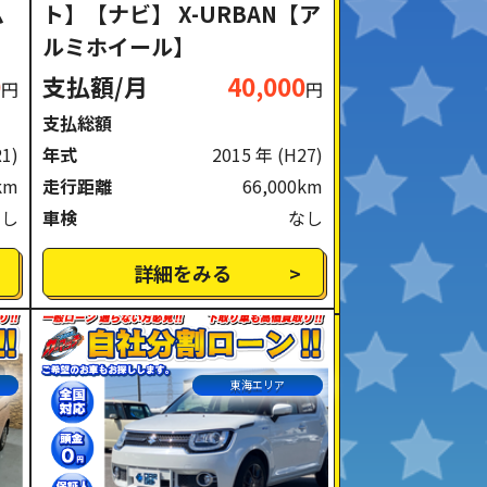
ム
ト】【ナビ】 X-URBAN【ア
ルミホイール】
0
支払額/月
40,000
円
円
支払総額
R1)
年式
2015 年
(H27)
km
走行距離
66,000km
なし
車検
なし
詳細をみる
東海エリア