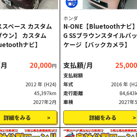
ホンダ
ススペース カスタム
N-ONE【Bluetoothナビ
ダウン】 カスタム
G SSブラウンスタイルパ
uetoothナビ】
ケージ【バックカメラ】
/月
20,000
支払額/月
25,00
円
支払総額
2012 年
(H24)
年式
2016 年
(H
45,397km
走行距離
84,643
2027年2月
車検
2027年
詳細をみる
詳細をみる