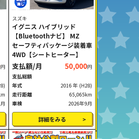
スズキ
】
イグニス ハイブリッド
ッ
【Bluetoothナビ】 MZ
セーフティパッケージ装着車
4WD【シートヒーター】
0
支払額/月
50,000
円
円
支払総額
28)
年式
2016 年
(H28)
km
走行距離
65,065km
5月
車検
2026年9月
詳細をみる