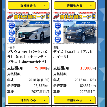
詳細をみる
詳細をみる
東海エリア
東海エリア
トヨタ
日産
プリウスPHV【バックカメ
デイズ【AUX】 J【アルミ
ラ】【ETC】 S セーフティ
ホイール】
プラス【Bluetoothナビ】
支払額/月
75,000
支払額/月
18,000
円
円
支払総額
支払総額
年式
2018 年
(H30)
年式
2016 年
(H28)
走行距離
93,732km
走行距離
82,531km
車検
2027年11月
車検
2027年1月
詳細をみる
詳細をみる