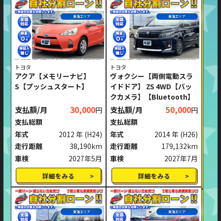
東海エリア
東海エリア
トヨタ
トヨタ
アクア【メモリーナビ】
ヴォクシー【両側電動スラ
S【プッシュスタート】
イドドア】 ZS 4WD【バッ
クカメラ】【Bluetooth】
支払額/月
30,000
支払額/月
50,000
円
円
支払総額
支払総額
年式
2012 年
(H24)
年式
2014 年
(H26)
走行距離
38,190km
走行距離
179,132km
車検
2027年5月
車検
2027年7月
詳細をみる
詳細をみる
東海エリア
東海エリア