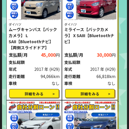
ダイハツ
ダイハツ
ムーヴキャンバス【バック
ミライース【バックカメ
カメラ】 L
ラ】 X SAIII【Bluetoothナ
SAII【Bluetoothナビ】
ビ】
【両側スライドドア】
支払額/月
45,000
支払額/月
30,000
円
円
支払総額
支払総額
年式
2017 年
(H29)
年式
2017 年
(H29)
走行距離
94,066km
走行距離
66,818km
車検
なし
車検
なし
詳細をみる
詳細をみる
東海エリア
東海エリア