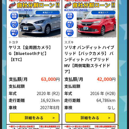
東海エリア
東海エリア
トヨタ
スズキ
ヤリス【全周囲カメラ】
ソリオ バンディット ハイブ
G【Bluetoothナビ】
リッド【バックカメラ】 バ
【ETC】
ンディット ハイブリッド
MV【両側電動スライドド
ア】
支払額/月
63,000
支払額/月
42,000
円
円
支払総額
支払総額
年式
2020 年
(R2)
年式
2016 年
(H28)
走行距離
16,923km
走行距離
64,786km
車検
2027年8月
車検
なし
詳細をみる
詳細をみる