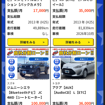
ション【バックカメラ】
イール】
ミッション
AT
MT
支払額/月
17,000
支払額/月
35,000
円
円
支払総額
支払総額
ハンドル
右ハンドル
左ハンドル
年式
2013 年
(H25)
年式
2013 年
(H25)
走行距離
49,889km
走行距離
81,839km
閉じる
車検
なし
車検
2026年10月
詳細をみる
詳細をみる
東海エリア
東海エリア
スズキ
トヨタ
ジムニーシエラ
アクア【AUX】
【Bluetoothナビ】 JC
【AudioCD】 L【ETC】
4WD【シートヒーター】
支払額/月
100,000
支払額/月
36,000
円
円