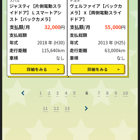
スバル
トヨタ
ジャスティ【片側電動スラ
ヴェルファイア【バックカ
イドドア】 L スマートアシ
メラ】 X【両側電動スライ
スト【バックカメラ】
ドドア】
支払額/月
32,000
支払額/月
55,000
円
円
支払総額
支払総額
年式
2018 年
(H30)
年式
2013 年
(H25)
走行距離
115,640km
走行距離
63,000km
車検
なし
車検
なし
詳細をみる
詳細をみる
1
2
3
4
5
7
8
9
10
6
11
12
13