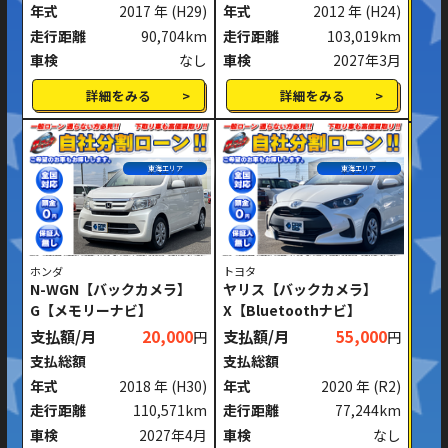
年式
2017 年
(H29)
年式
2012 年
(H24)
走行距離
90,704km
走行距離
103,019km
車検
なし
車検
2027年3月
詳細をみる
詳細をみる
東海エリア
東海エリア
ホンダ
トヨタ
N-WGN【バックカメラ】
ヤリス【バックカメラ】
G【メモリーナビ】
X【Bluetoothナビ】
支払額/月
20,000
支払額/月
55,000
円
円
支払総額
支払総額
年式
2018 年
(H30)
年式
2020 年
(R2)
走行距離
110,571km
走行距離
77,244km
車検
2027年4月
車検
なし