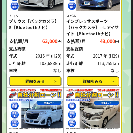
トヨタ
スバル
プリウス【バックカメラ】
インプレッサスポーツ
S【Bluetoothナビ】
【バックカメラ】 i-L アイサ
イト【Bluetoothナビ】
支払額/月
63,000
支払額/月
43,000
円
円
支払総額
支払総額
年式
2016 年
(H28)
年式
2017 年
(H29)
走行距離
103,688km
走行距離
113,255km
車検
なし
車検
なし
詳細をみる
詳細をみる
東海エリア
東海エリア