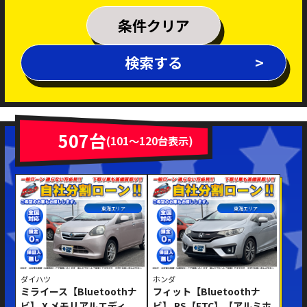
乗車定員
条件クリア
排気量
検索する
～
年式
新着車両
在庫車両
507台
(101～120台表示)
車体色
東海エリア
東海エリア
ダイハツ
ホンダ
ミライース【Bluetoothナ
フィット【Bluetoothナ
修復歴あり
ビ】 X メモリアルエディ
ビ】 RS【ETC】【アルミホ