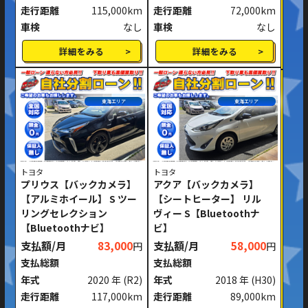
走行距離
115,000km
走行距離
72,000km
車検
なし
車検
なし
詳細をみる
詳細をみる
東海エリア
東海エリア
トヨタ
トヨタ
プリウス【バックカメラ】
アクア【バックカメラ】
【アルミホイール】 S ツー
【シートヒーター】 リル
リングセレクション
ヴィー S【Bluetoothナ
【Bluetoothナビ】
ビ】
支払額/月
83,000
支払額/月
58,000
円
円
支払総額
支払総額
年式
2020 年
(R2)
年式
2018 年
(H30)
走行距離
117,000km
走行距離
89,000km