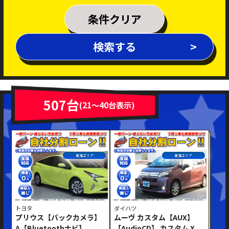
乗車定員
条件クリア
排気量
検索する
～
年式
新着車両
在庫車両
507台
(21～40台表示)
車体色
東海エリア
東海エリア
トヨタ
ダイハツ
プリウス【バックカメラ】
ムーヴ カスタム【AUX】
修復歴あり
A【Bluetoothナビ】
【AudioCD】 カスタム X