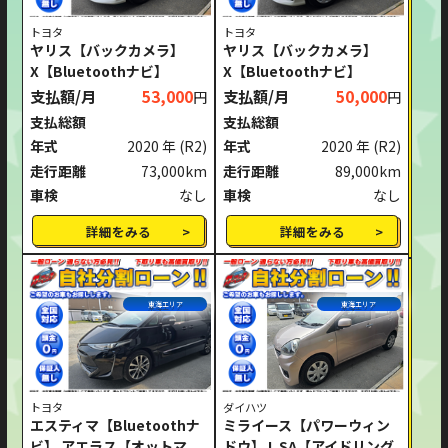
トヨタ
トヨタ
ヤリス【バックカメラ】
ヤリス【バックカメラ】
X【Bluetoothナビ】
X【Bluetoothナビ】
支払額/月
53,000
支払額/月
50,000
円
円
支払総額
支払総額
年式
2020 年
(R2)
年式
2020 年
(R2)
走行距離
73,000km
走行距離
89,000km
車検
なし
車検
なし
詳細をみる
詳細をみる
東海エリア
東海エリア
トヨタ
ダイハツ
エスティマ【Bluetoothナ
ミライース【パワーウィン
ビ】 アエラス【オットマ
ドウ】 L SA【アイドリング