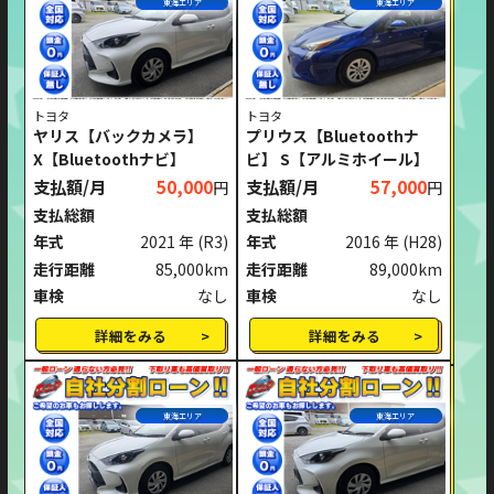
東海エリア
東海エリア
トヨタ
トヨタ
ヤリス【バックカメラ】
プリウス【Bluetoothナ
X【Bluetoothナビ】
ビ】 S【アルミホイール】
支払額/月
50,000
支払額/月
57,000
円
円
支払総額
支払総額
年式
2021 年
(R3)
年式
2016 年
(H28)
走行距離
85,000km
走行距離
89,000km
車検
なし
車検
なし
詳細をみる
詳細をみる
東海エリア
東海エリア