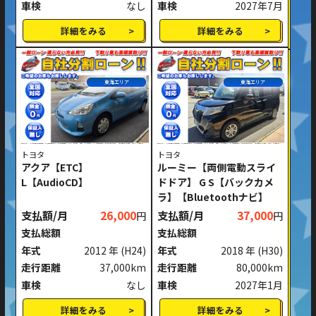
車検
なし
車検
2027年7月
詳細をみる
詳細をみる
東海エリア
東海エリア
トヨタ
トヨタ
アクア【ETC】
ルーミー【両側電動スライ
L【AudioCD】
ドドア】 G S【バックカメ
ラ】【Bluetoothナビ】
支払額/月
26,000
支払額/月
37,000
円
円
支払総額
支払総額
年式
2012 年
(H24)
年式
2018 年
(H30)
走行距離
37,000km
走行距離
80,000km
車検
なし
車検
2027年1月
詳細をみる
詳細をみる