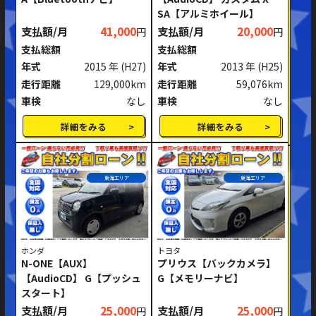
SA【アルミホイール】
ミッション
AT
MT
支払額/月
41,000
支払額/月
20,000
円
円
支払総額
支払総額
ハンドル
右ハンドル
左ハンドル
年式
2015 年
(H27)
年式
2013 年
(H25)
走行距離
129,000km
走行距離
59,076km
閉じる
車検
なし
車検
なし
詳細をみる
詳細をみる
東海エリア
東海エリア
ホンダ
トヨタ
N-ONE【AUX】
プリウス【バックカメラ】
【AudioCD】 G【プッシュ
G【メモリーナビ】
スタート】
支払額/月
25,000
支払額/月
25,000
円
円