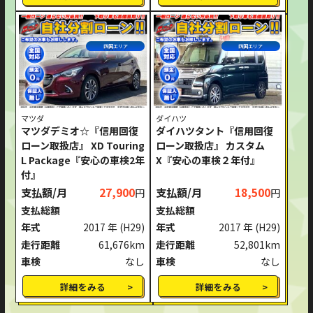
四国エリア
四国エリア
マツダ
ダイハツ
マツダデミオ☆『信用回復
ダイハツタント『信用回復
ローン取扱店』 XD Touring
ローン取扱店』 カスタム
L Package『安心の車検2年
X『安心の車検２年付』
付』
支払額/月
27,900
支払額/月
18,500
円
円
支払総額
支払総額
年式
2017 年
(H29)
年式
2017 年
(H29)
走行距離
61,676km
走行距離
52,801km
車検
なし
車検
なし
詳細をみる
詳細をみる