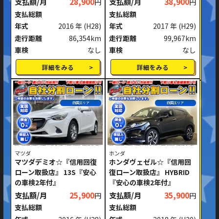
支払額/月
28,900
支払額/月
38,900
円
円
支払総額
支払総額
年式
2016 年
(H28)
年式
2017 年
(H29)
走行距離
86,354km
走行距離
99,967km
車検
なし
車検
なし
詳細をみる
詳細をみる
四国エリア
四国エリア
マツダ
ホンダ
マツダデミオ☆『信用回復
ホンダヴェゼル☆『信用回
ローン取扱店』 13S『安心
復ローン取扱店』 HYBRID
の車検2年付』
『安心の車検2年付』
支払額/月
25,900
支払額/月
35,900
円
円
支払総額
支払総額