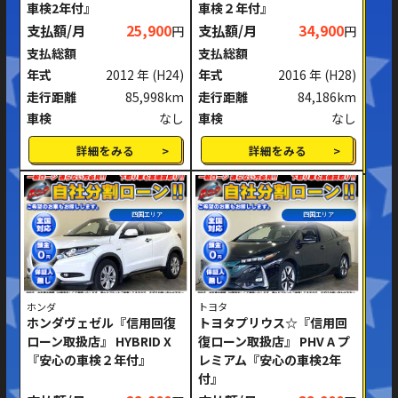
車検2年付』
車検２年付』
支払額/月
25,900
支払額/月
34,900
円
円
支払総額
支払総額
年式
2012 年
(H24)
年式
2016 年
(H28)
走行距離
85,998km
走行距離
84,186km
車検
なし
車検
なし
詳細をみる
詳細をみる
四国エリア
四国エリア
ホンダ
トヨタ
ホンダヴェゼル『信用回復
トヨタプリウス☆『信用回
ローン取扱店』 HYBRID X
復ローン取扱店』 PHV A プ
『安心の車検２年付』
レミアム『安心の車検2年
付』