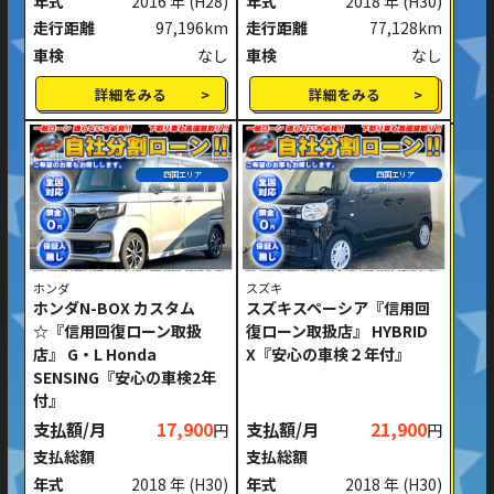
年式
2016 年
(H28)
年式
2018 年
(H30)
走行距離
97,196km
走行距離
77,128km
車検
なし
車検
なし
詳細をみる
詳細をみる
四国エリア
四国エリア
ホンダ
スズキ
ホンダN-BOX カスタム
スズキスペーシア『信用回
☆『信用回復ローン取扱
復ローン取扱店』 HYBRID
店』 G・L Honda
X『安心の車検２年付』
SENSING『安心の車検2年
付』
支払額/月
17,900
支払額/月
21,900
円
円
支払総額
支払総額
年式
2018 年
(H30)
年式
2018 年
(H30)