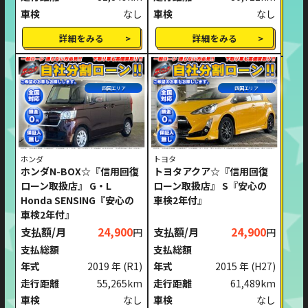
車検
なし
車検
なし
詳細をみる
詳細をみる
四国エリア
四国エリア
ホンダ
トヨタ
ホンダN-BOX☆『信用回復
トヨタアクア☆『信用回復
ローン取扱店』 G・L
ローン取扱店』 S『安心の
Honda SENSING『安心の
車検2年付』
車検2年付』
支払額/月
24,900
支払額/月
24,900
円
円
支払総額
支払総額
年式
2019 年
(R1)
年式
2015 年
(H27)
走行距離
55,265km
走行距離
61,489km
車検
なし
車検
なし