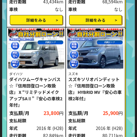
走行距離
43,434km
走行距離
68,594km
車検
なし
車検
なし
詳細をみる
詳細をみる
四国エリア
四国エリア
ダイハツ
スズキ
ダイハツムーヴキャンバス
スズキソリオバンディット
☆『信用回復ローン取扱
☆『信用回復ローン取扱
店』 X “リミテッドメイク
店』 HYBRID MV『安心の車
アップSAⅡ”『安心の車検2
検2年付』
年付』
支払額/月
23,800
支払額/月
25,900
円
円
支払総額
支払総額
年式
2016 年
(H28)
年式
2016 年
(H28)
走行距離
82,849km
走行距離
80,711km