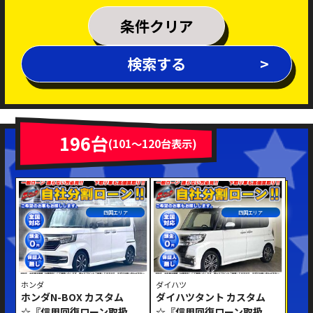
乗車定員
条件クリア
排気量
検索する
～
年式
新着車両
在庫車両
196台
(101～120台表示)
車体色
四国エリア
四国エリア
ホンダ
ダイハツ
ホンダN-BOX カスタム
ダイハツタント カスタム
修復歴あり
☆『信用回復ローン取扱
☆『信用回復ローン取扱