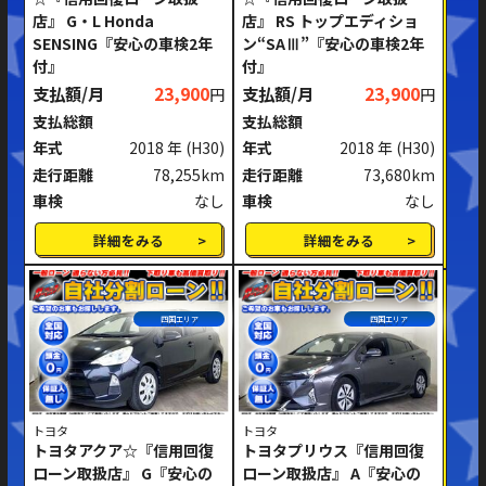
店』 G・L Honda
店』 RS トップエディショ
ミッション
AT
MT
SENSING『安心の車検2年
ン“SAⅢ”『安心の車検2年
付』
付』
ハンドル
右ハンドル
左ハンドル
支払額/月
23,900
支払額/月
23,900
円
円
支払総額
支払総額
閉じる
年式
2018 年
(H30)
年式
2018 年
(H30)
走行距離
78,255km
走行距離
73,680km
車検
なし
車検
なし
詳細をみる
詳細をみる
四国エリア
四国エリア
トヨタ
トヨタ
トヨタアクア☆『信用回復
トヨタプリウス『信用回復
ローン取扱店』 G『安心の
ローン取扱店』 A『安心の