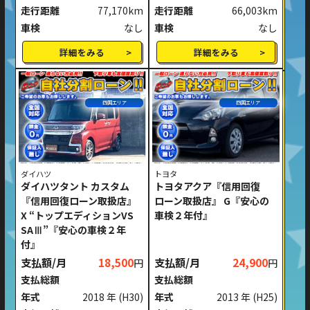
走行距離
77,170km
走行距離
66,003km
車検
なし
車検
なし
詳細をみる
詳細をみる
四国エリア
四国エリア
ダイハツ
トヨタ
ダイハツタント カスタム
トヨタアクア『信用回復
『信用回復ローン取扱店』
ローン取扱店』 G『安心の
X “トップエディションVS
車検２年付』
SAⅢ”『安心の車検２年
付』
支払額/月
18,500
支払額/月
24,900
円
円
支払総額
支払総額
年式
2018 年
(H30)
年式
2013 年
(H25)