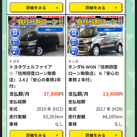
詳細をみる
詳細をみる
四国エリア
四国エリア
トヨタ
ホンダ
トヨタヴェルファイア
ホンダN-WGN『信用回復
☆『信用回復ローン取扱
ローン取扱店』 G『安心の
店』 2.4 Z『安心の車検2年
車検２年付』
付』
支払額/月
37,800
支払額/月
13,600
円
円
支払総額
支払総額
年式
2010 年
(H22)
年式
2017 年
(H29)
走行距離
92,203km
走行距離
44,105km
車検
なし
車検
なし
詳細をみる
詳細をみる