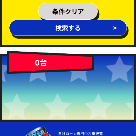
乗車定員
条件クリア
排気量
検索する
～
年式
新着車両
在庫車両
0台
車体色
修復歴あり