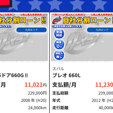
ドル
九州エリア
九州エリア
スバル
5ドア660GⅡ
プレオ 660L
/月
11,021
支払額/月
11,23
円
229,000円
支払総額
239,00
2008 年
(H20)
年式
2012 年
(H
24,000km
走行距離
40,000