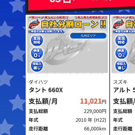
ミッション
ハンドル
AT
MT
右ハンドル
左ハン
九州エリア
閉じる
ダイハツ
スズキ
タント 660X
アルト 
支払額/月
11,021
支払額
円
支払総額
229,000円
支払総額
年式
2010 年
(H22)
年式
走行距離
66,000km
走行距離