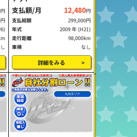
0
支払額/月
12,480
円
円
0円
支払総額
299,000円
26)
年式
2009 年
(H21)
km
走行距離
98,000km
なし
車検
なし
詳細をみる
九州エリア