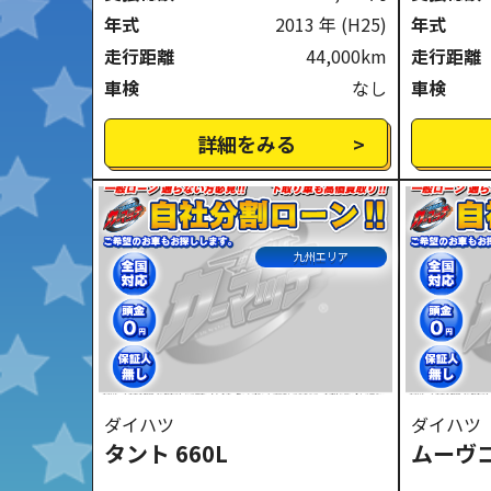
年式
2013 年
(H25)
年式
走行距離
44,000km
走行距離
車検
なし
車検
詳細をみる
九州エリア
ダイハツ
ダイハツ
タント 660L
ムーヴコ