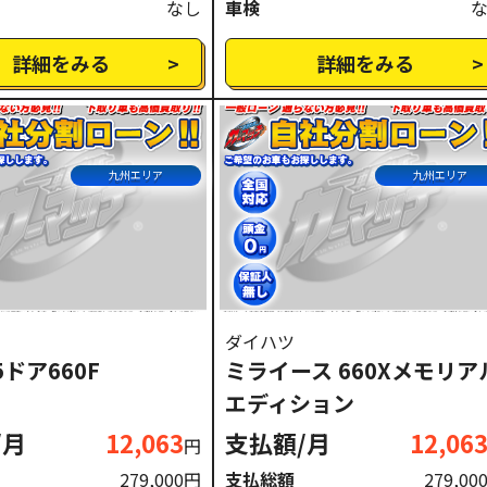
なし
車検
詳細をみる
詳細をみる
九州エリア
九州エリア
ダイハツ
5ドア660F
ミライース 660Xメモリア
エディション
/月
12,063
支払額/月
12,06
円
279,000円
支払総額
279,00