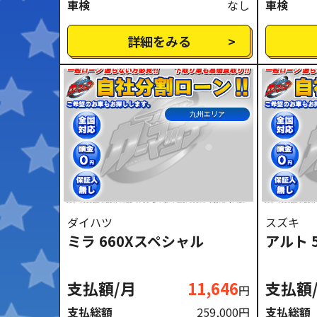
車検
なし
車検
詳細をみる
九州エリア
ダイハツ
スズキ
ミラ 660Xスペシャル
アルト 
支払額/月
11,646
支払額
円
支払総額
259,000円
支払総額