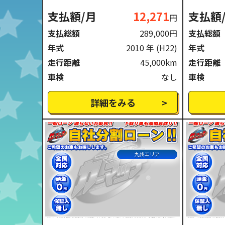
支払額/月
12,271
支払額
円
支払総額
289,000円
支払総額
年式
2010 年
(H22)
年式
走行距離
45,000km
走行距離
車検
なし
車検
詳細をみる
九州エリア