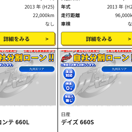
2013 年
(H25)
年式
2013 年
(H
22,000km
走行距離
96,000
なし
車検
詳細をみる
詳細をみる
九州エリア
九州エリア
日産
ンテ 660L
デイズ 660S