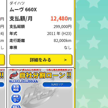
ダイハツ
ムーヴ 660X
0
支払額/月
12,480
円
円
0円
支払総額
299,000円
24)
年式
2011 年
(H23)
km
走行距離
82,000km
なし
車検
なし
詳細をみる
九州エリア