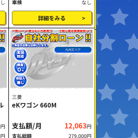
なし
車検
なし
詳細をみる
九州エリア
三菱
ル
eKワゴン 660M
3
支払額/月
12,063
円
円
0円
支払総額
279,000円