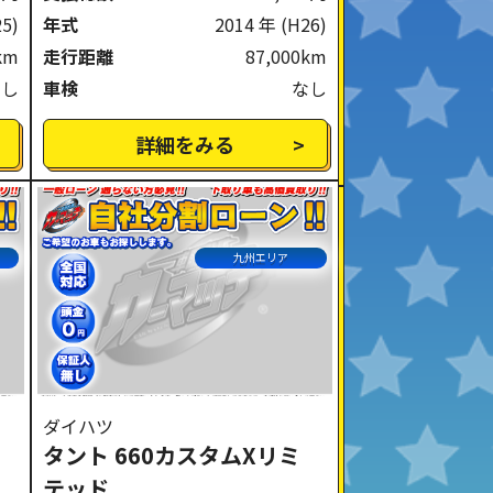
25)
年式
2014 年
(H26)
km
走行距離
87,000km
なし
車検
なし
詳細をみる
九州エリア
ダイハツ
タント 660カスタムXリミ
テッド