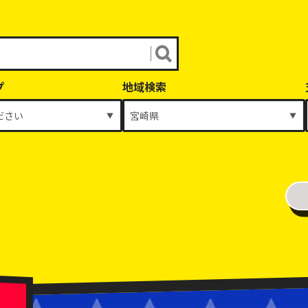
プ
地域検索
年式
～