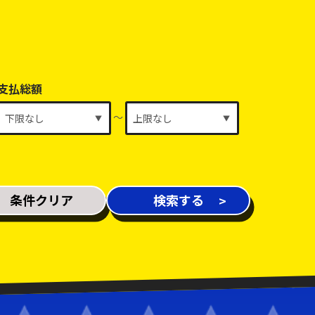
支払総額
～
条件クリア
検索する
新着車両
在庫車両
修復歴あり