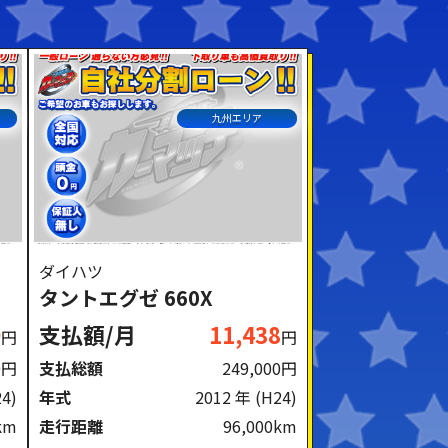
九州エリア
ダイハツ
タントエグゼ 660X
0
支払額/月
11,438
円
円
0円
支払総額
249,000円
24)
年式
2012 年
(H24)
km
走行距離
96,000km