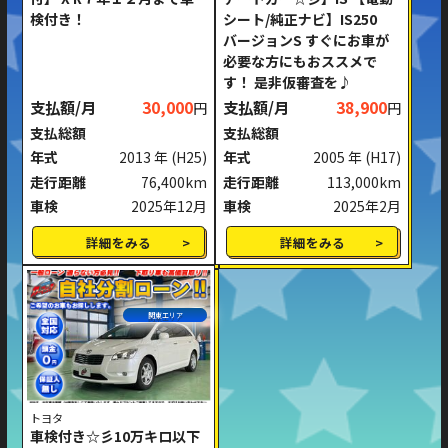
検付き！
シート/純正ナビ】IS250
ミッション
AT
MT
バージョンS すぐにお車が
必要な方にもおススメで
ハンドル
右ハンドル
左ハンドル
す！ 是非仮審査を♪
支払額/月
30,000
支払額/月
38,900
円
円
閉じる
支払総額
支払総額
年式
2013 年
(H25)
年式
2005 年
(H17)
走行距離
76,400km
走行距離
113,000km
車検
2025年12月
車検
2025年2月
詳細をみる
詳細をみる
関東エリア
トヨタ
車検付き☆彡10万キロ以下