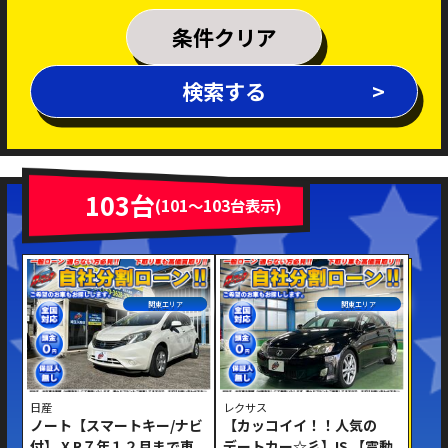
乗車定員
条件クリア
排気量
検索する
～
年式
新着車両
在庫車両
103台
(101～103台表示)
車体色
関東エリア
関東エリア
日産
レクサス
ノート【スマートキー/ナビ
【カッコイイ！！人気の
修復歴あり
付】 X R７年１２月まで車
デートカー☆彡】IS 【電動