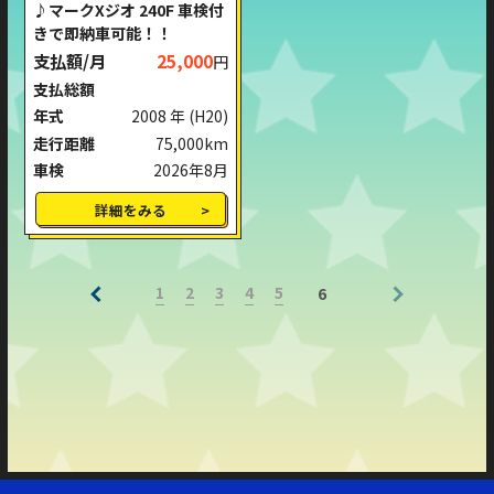
♪マークXジオ 240F 車検付
きで即納車可能！！
支払額/月
25,000
円
支払総額
年式
2008 年
(H20)
走行距離
75,000km
車検
2026年8月
詳細をみる
1
2
3
4
5
6