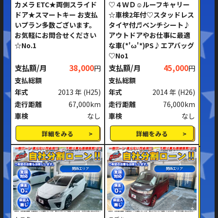
カメラ ETC★両側スライド
♡４ＷＤ☺ルーフキャリー
ドア★スマートキー お支払
☆車検2年付♡スタッドレス
いプラン多数ございます。
タイヤ付♬ベンチシート♪
お気軽にお問合せください
アウトドアやお仕事に最適
☆No.1
な車(*'ω'*)PS♪エアバッグ
♡No1
支払額/月
38,000
支払額/月
45,000
円
円
支払総額
支払総額
年式
2013 年
(H25)
年式
2014 年
(H26)
走行距離
67,000km
走行距離
76,000km
車検
なし
車検
なし
詳細をみる
詳細をみる
関西エリア
関西エリア