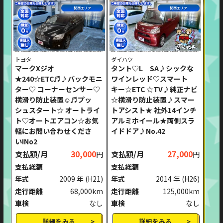
関西エリア
関西エリア
トヨタ
ダイハツ
マークXジオ
タント♡L SA♪シックな
★240☆ETC♬♪バックモニ
ワインレッド♡スマート
ター♡ コーナーセンサー♡
キー☆ETC ☆TV♪純正ナビ
横滑り防止装置☺♬プッ
☆横滑り防止装置♪スマー
シュスタート☆ オートライ
トアシスト★ 社外14インチ
ト♡オートエアコン☆お気
アルミホイール★両側スラ
軽にお問い合わせくださ
イドドア♪No.42
い!No2
支払額/月
30,000
支払額/月
27,000
円
円
支払総額
支払総額
年式
2009 年
(H21)
年式
2014 年
(H26)
走行距離
68,000km
走行距離
125,000km
車検
なし
車検
なし
詳細をみる
詳細をみる