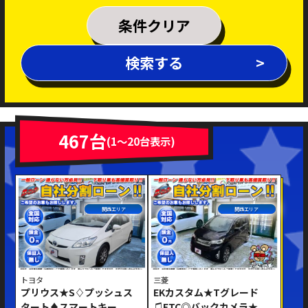
乗車定員
条件クリア
排気量
検索する
～
年式
新着車両
在庫車両
467台
(1～20台表示)
車体色
関西エリア
関西エリア
トヨタ
三菱
プリウス★S♢プッシュス
EKカスタム★Tグレード
修復歴あり
タート♦スマートキー
♫ETC◎バックカメラ★