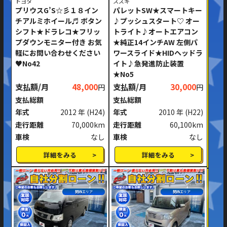
トヨタ
スズキ
プリウスG’S☆彡１８イン
パレットSW★スマートキー
チアルミホイール♬ ボタン
♪プッシュスタート♡ オー
シフト★ドラレコ★フリッ
トライト♪オートエアコン
プダウンモニター付き お気
★純正14インチAW 左側パ
軽にお問い合わせください
ワースライド★HIDヘッドラ
♥No42
イト♪急発進防止装置
★No5
支払額/月
48,000
支払額/月
30,000
円
円
支払総額
支払総額
年式
2012 年
(H24)
年式
2010 年
(H22)
走行距離
70,000km
走行距離
60,100km
車検
なし
車検
なし
詳細をみる
詳細をみる
関西エリア
関西エリア