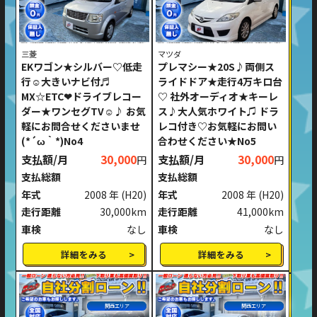
三菱
マツダ
EKワゴン★シルバー♡低走
プレマシー★20S♪両側ス
行☺大きいナビ付♬
ライドドア★走行4万キロ台
MX☆ETC❤ドライブレコー
♡ 社外オーディオ★キーレ
ダー★ワンセグTV☺♪ お気
ス♪大人気ホワイト♫ ドラ
軽にお問合せくださいませ
レコ付き♡お気軽にお問い
(*´ω｀*)No4
合わせください★No5
支払額/月
30,000
支払額/月
30,000
円
円
支払総額
支払総額
年式
2008 年
(H20)
年式
2008 年
(H20)
走行距離
30,000km
走行距離
41,000km
車検
なし
車検
なし
詳細をみる
詳細をみる
関西エリア
関西エリア