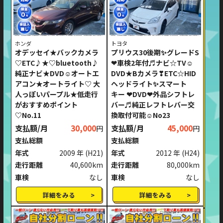
ホンダ
トヨタ
オデッセイ★バックカメラ
プリウス30後期✨グレードS
♡ETC♪★♡bluetooth♪
❤車検2年付♬ナビ☆TV☺
純正ナビ★DVD☺オートエ
DVD★Bカメラ❣ETC☆HID
アコン★オートライト♡ 大
ヘッドライト✨スマート
人っぽいパープル★低走行
キー ❤DVD❤外品シフトレ
がおすすめポイント
バー♬純正レフトレバー交
♡No.11
換取付可能☺No23
支払額/月
30,000
支払額/月
45,000
円
円
支払総額
支払総額
年式
2009 年
(H21)
年式
2012 年
(H24)
走行距離
40,600km
走行距離
80,000km
車検
なし
車検
なし
詳細をみる
詳細をみる