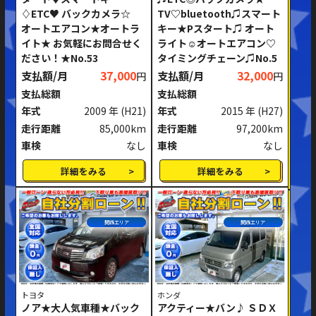
♢ETC♥ バックカメラ☆
TV♡bluetooth♫スマート
ミッション
AT
MT
オートエアコン★オートラ
キー★Pスタート♫ オート
イト★ お気軽にお問合せく
ライト☺オートエアコン♡
ハンドル
右ハンドル
左ハンドル
ださい！★No.53
タイミングチェーン♫No.5
支払額/月
37,000
支払額/月
32,000
円
円
閉じる
支払総額
支払総額
年式
2009 年
(H21)
年式
2015 年
(H27)
走行距離
85,000km
走行距離
97,200km
車検
なし
車検
なし
詳細をみる
詳細をみる
関西エリア
関西エリア
トヨタ
ホンダ
ノア★大人気車種★バック
アクティー★バン♪ ＳＤＸ