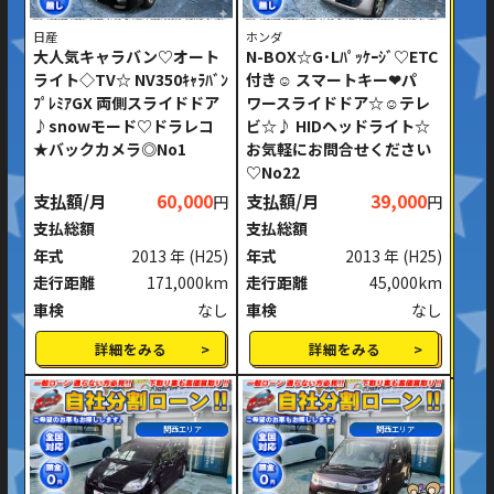
日産
ホンダ
大人気キャラバン♡オート
N-BOX☆G･Lﾊﾟｯｹｰｼﾞ♡ETC
ライト◇TV☆ NV350ｷｬﾗﾊﾞﾝ
付き☺ スマートキー❤パ
ﾌﾟﾚﾐｱGX 両側スライドドア
ワースライドドア☆☺テレ
♪snowモード♡ドラレコ
ビ☆♪ HIDヘッドライト☆
★バックカメラ◎No1
お気軽にお問合せください
♡No22
支払額/月
60,000
支払額/月
39,000
円
円
支払総額
支払総額
年式
2013 年
(H25)
年式
2013 年
(H25)
走行距離
171,000km
走行距離
45,000km
車検
なし
車検
なし
詳細をみる
詳細をみる
関西エリア
関西エリア