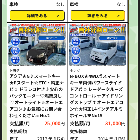
車検
なし
車検
なし
詳細をみる
詳細をみる
関西エリア
関西エリア
トヨタ
ホンダ
アクア★G♪スマートキー
N-BOX★4WD♬スマート
★Pスタート☆ETC・純正ナ
キー♥両側パワースライド
ビ☆ ドラレコ付き♪安心の
ドア♬☺ レーダークルーズ
バックモニター♡燃費良し
コントロール ☆アイドリン
♡ オートライト☺オートエ
グストップ ❢ オートエアコ
アコン♪お気軽にお問い合
ン☆★純正14インチアルミ
わせください☺No.2
ホイール♥No15
支払額/月
25,000
支払額/月
31,000
円
円
支払総額
支払総額
年式
2012 年
(H24)
年式
2014 年
(H26)