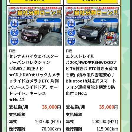
関西エリア
関西エリア
日産
日産
セレナ★ハイウェイスター
エクストレイル
アーバンセレクション
♬20X/4WD♥KENWOODナ
♡4WD♪ 純正ナビ
ビTV付き♬ ETC付き★荷物
★CD♪DVD★バックカメラ
も沢山積める♬雪道安心♪
☺サイドカメラ♪ETC 片側
Bluetooth対応♬スマート
パワースライドドア、オー
フォン連携可能♪横滑り防
トライト、キーレス
止付☺No.1
★No.12
支払額/月
35,000
支払額/月
35,000
円
円
支払総額
支払総額
年式
2007 年
(H19)
年式
2009 年
(H21)
走行距離
78,000km
走行距離
115,000km