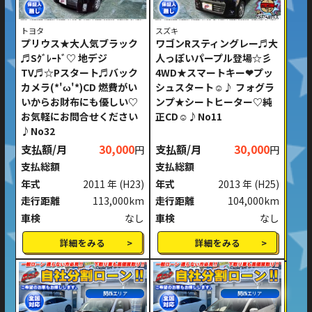
トヨタ
スズキ
プリウス★大人気ブラック
ワゴンRスティングレー♬大
♬Sｸﾞﾚｰﾄﾞ♡ 地デジ
人っぽいパープル登場☆彡
TV♬☆Pスタート♬バック
4WD★スマートキー❤プッ
カメラ(*'ω'*)CD 燃費がい
シュスタート☺♪ フォグラ
いからお財布にも優しい♡
ンプ★シートヒーター♡純
お気軽にお問合せください
正CD☺♪No11
♪No32
支払額/月
30,000
支払額/月
30,000
円
円
支払総額
支払総額
年式
2011 年
(H23)
年式
2013 年
(H25)
走行距離
113,000km
走行距離
104,000km
車検
なし
車検
なし
詳細をみる
詳細をみる
関西エリア
関西エリア