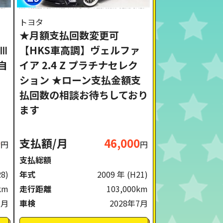
トヨタ
★月額支払回数変更可
AⅢ
【HKS車高調】ヴェルファ
自
イア 2.4 Z プラチナセレク
ション ★ローン支払金額支
払回数の相談お待ちしており
ます
0
支払額/月
46,000
円
円
支払総額
R8)
年式
2009 年
(H21)
km
走行距離
103,000km
3月
車検
2028年7月