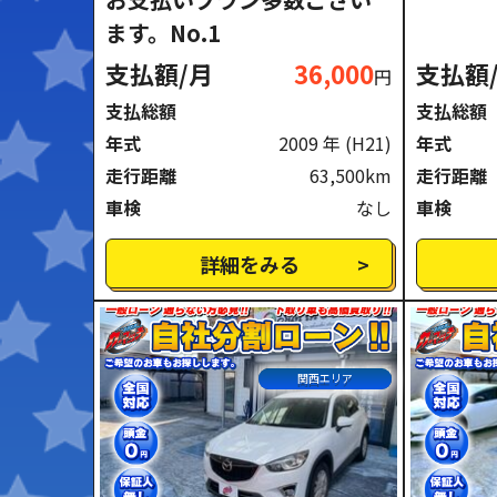
ます。No.1
支払額/月
36,000
支払額
円
支払総額
支払総額
年式
2009 年
(H21)
年式
走行距離
63,500km
走行距離
車検
なし
車検
詳細をみる
関西エリア