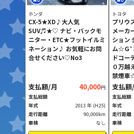
ホンダ
トヨタ
CX-5★XD♪大人気
プリウス
SUV♬★♡ ナビ・バックモ
メーカ
ニター・ETC★フットイルミ
ション
ネーション♪ お気軽にお問
ム☆Ｇ
合せください♡No3
ドコー
０万越
禁煙車☆
支払額/月
40,000
支払額
円
支払総額
支払総額
年式
2013 年
(H25)
年式
走行距離
90,000km
走行距離
車検
なし
車検