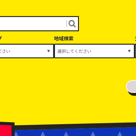
プ
地域検索
年式
～