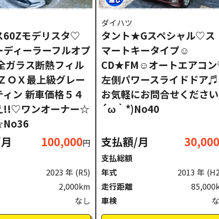
ダイハツ
60Zモデリスタ♡
タント★Gスペシャル♡ス
ーディーラーフルオプ
マートキータイプ☺
 全ガラス断熱フィル
CD★FM☺オートエアコン
‘ＺＯＸ最上級グレー
左側パワースライドドア♬
ティン 新車価格５４
お気軽にお問合せください(
え!!♡ワンオーナー☆
´ω｀*)No40
No36
/月
100,000
支払額/月
30,00
円
支払総額
2023 年
(R5)
年式
2013 年
(H
2,000km
走行距離
85,000
なし
車検