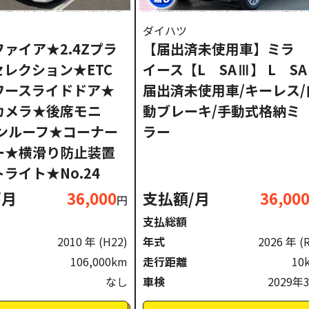
ダイハツ
ァイア★2.4Zプラ
【届出済未使用車】ミラ
レクション★ETC
イース【L SAⅢ】 L S
ワースライドドア★
届出済未使用車/キーレス/
カメラ★後席モニ
動ブレーキ/手動式格納ミ
サンルーフ★コーナー
ラー
ー★横滑り防止装置
ライト★No.24
/月
36,000
支払額/月
36,00
円
支払総額
2010 年
(H22)
年式
2026 年
(
106,000km
走行距離
10
なし
車検
2029年