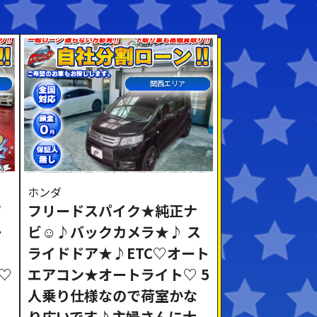
関西エリア
ホンダ
ジ
フリードスパイク★純正ナ
ー
ビ☺♪バックカメラ★♪ ス
ライドドア★♪ETC♡オート
♡
エアコン★オートライト♡ 5
人乗り仕様なので荷室かな
ミ
り広いです♪主婦さんに大