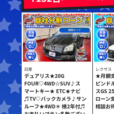
ミッション
ハンドル
AT
MT
右ハンドル
左ハン
関西エリア
閉じる
日産
レクサス
デュアリス★20G
★月額
FOUR♡4WD☆SUV♪ス
ピンド
マートキー★ ETC★ナビ
スGS 2
♬TV♡バックカメラ♪サン
ローン
ルーフ★4WD＊ 検2年付♬
相談お
お支払いプラン多数ござい