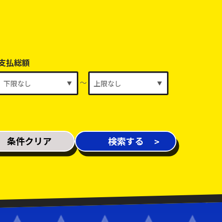
支払総額
～
条件クリア
検索する
新着車両
在庫車両
修復歴あり