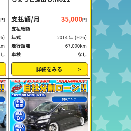
0
支払額/月
35,000
円
円
支払総額
26)
年式
2014 年
(H26)
km
走行距離
67,000km
なし
車検
なし
詳細をみる
関東エリア