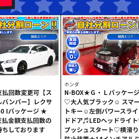
ドル
関東エリア
関西エリア
ホンダ
支払回数変更可【ス
N-BOX★Ｇ・Ｌパッケー
ルバンパー】レクサ
♡大人気ブラック☺ スマ
50 Iパッケージ ★
トキー☺左側パワースライ
支払金額支払回数の
ドドア♬LEDヘッドライト
待ちしております
プッシュスタート♡横滑り
防止装置★14インチアル