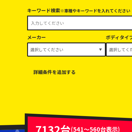
キーワード検索
※車種やキーワードを入れてください
メーカー
ボディタイ
詳細条件を追加する
乗車定員
排気量
車体色
7132台
(541～560台表示)