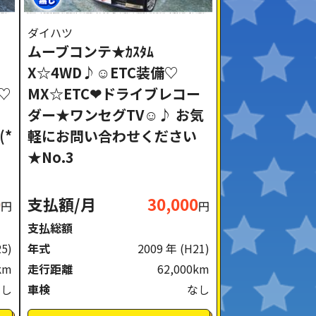
ダイハツ
ムーブコンテ★ｶｽﾀﾑ
X☆4WD♪☺ETC装備♡
♡
MX☆ETC❤ドライブレコー
ダー★ワンセグTV☺♪ お気
*
軽にお問い合わせください
★No.3
0
支払額/月
30,000
円
円
支払総額
25)
年式
2009 年
(H21)
km
走行距離
62,000km
なし
車検
なし