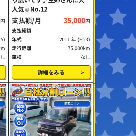
人気☺No.12
0
支払額/月
35,000
円
円
支払総額
25)
年式
2011 年
(H23)
km
走行距離
75,000km
なし
車検
なし
詳細をみる
関西エリア