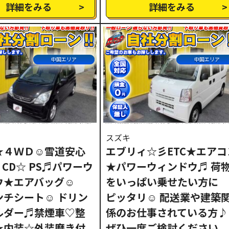
詳細をみる
詳細をみる
中国エリア
中国エリア
スズキ
★４ＷＤ☺雪道安心
エブリィ☆彡ETC★エアコ
♪CD☆ PS♬パワーウ
★パワーウィンドウ♬ 荷
ウ★エアバッグ☺
をいっぱい乗せたい方に
ンチシート☺ ドリン
ピッタリ☺ 配送業や建築
ルダー♬禁煙車♡整
係のお仕事されている方♪
★内装☆外装磨き付
ぜひ一度ご検討ください