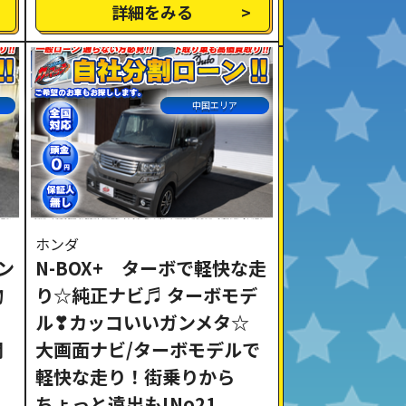
詳細をみる
中国エリア
ホンダ
ン
N-BOX+ ターボで軽快な走
物
り☆純正ナビ♬ ターボモデ
ル❣カッコいいガンメタ☆
関
大画面ナビ/ターボモデルで
軽快な走り！街乗りから
ちょっと遠出も!No21