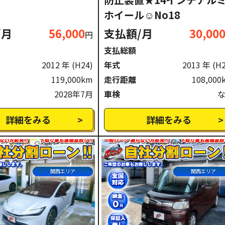
ホイール☺No18
/月
56,000
支払額/月
30,00
円
支払総額
2012 年
(H24)
年式
2013 年
(H
119,000km
走行距離
108,000
2028年7月
車検
詳細をみる
詳細をみる
関西エリア
関西エリア