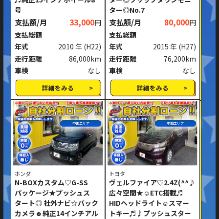
号
ター◎No.7
支払額/月
33,000
支払額/月
80,000
円
円
支払総額
支払総額
年式
2010 年
(H22)
年式
2015 年
(H27)
走行距離
86,000km
走行距離
76,200km
車検
なし
車検
なし
詳細をみる
詳細をみる
中国エリア
中国エリア
ホンダ
トヨタ
N-BOXカスタム♡G-SS
ヴェルファイア♡2.4Z(^^♪
パッケージ★プッシュス
広々空間★☺ETC搭載♬
タート◎ 社外ナビ☆バック
HIDヘッドライト☺スマー
カメラ☻純正14インチアル
トキー♬♪プッシュスター