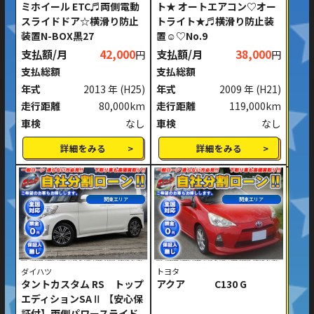
ミホイール ETC♬両側電動
ト★ オートエアコン♡オー
スライドドア☆横滑り防止
トライト★♬横滑り防止装
装置N-BOX黒27
置☺♡No.9
支払額/月
42,000
支払額/月
38,000
円
円
支払総額
支払総額
年式
2013 年
(H25)
年式
2009 年
(H21)
走行距離
80,000km
走行距離
119,000km
車検
なし
車検
なし
詳細をみる
詳細をみる
関東エリア
関東エリア
ダイハツ
トヨタ
タントカスタム RS トップ
アクア C130 G
エディションSAⅡ 【安心保
証付】両側パワースライド