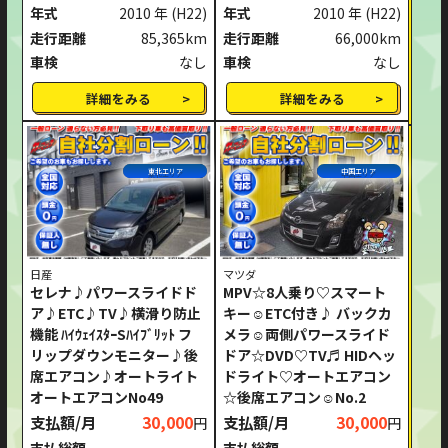
年式
2010 年
(H22)
年式
2010 年
(H22)
走行距離
85,365km
走行距離
66,000km
車検
なし
車検
なし
詳細をみる
詳細をみる
東北エリア
中国エリア
日産
マツダ
セレナ♪パワースライドド
MPV☆8人乗り♡スマート
ア♪ETC♪TV♪横滑り防止
キー☺ETC付き♪ バックカ
機能 ﾊｲｳｪｲｽﾀｰSﾊｲﾌﾞﾘｯﾄ フ
メラ☺両側パワースライド
リップダウンモニター♪後
ドア☆DVD♡TV♬ HIDヘッ
席エアコン♪オートライト
ドライト♡オートエアコン
オートエアコンNo49
☆後席エアコン☺No.2
支払額/月
30,000
支払額/月
30,000
円
円
支払総額
支払総額