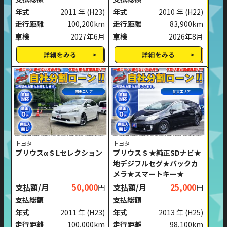
年式
2011 年
(H23)
年式
2010 年
(H22)
走行距離
100,200km
走行距離
83,900km
車検
2027年6月
車検
2026年8月
詳細をみる
詳細をみる
関東エリア
関東エリア
トヨタ
トヨタ
プリウスα S Lセレクション
プリウス S ★純正SDナビ★
地デジフルセグ★バックカ
メラ★スマートキー★
支払額/月
50,000
支払額/月
25,000
円
円
支払総額
支払総額
年式
2011 年
(H23)
年式
2013 年
(H25)
走行距離
100,000km
走行距離
98,100km