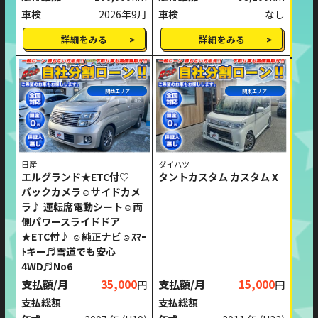
車検
2026年9月
車検
なし
詳細をみる
詳細をみる
関西エリア
関東エリア
日産
ダイハツ
エルグランド★ETC付♡
タントカスタム カスタム X
バックカメラ☺サイドカメ
ラ♪ 運転席電動シート☺両
側パワースライドドア
★ETC付♪ ☺純正ナビ☺ｽﾏｰ
ﾄキー♬雪道でも安心
4WD♬No6
支払額/月
35,000
支払額/月
15,000
円
円
支払総額
支払総額