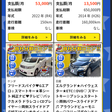
支払額/月
53,000
支払額/月
13,500
円
円
支払総額
支払総額
650,000円
年式
2022 年
(R4)
年式
2014 年
(H26)
走行距離
150km
走行距離
160,000km
車検
なし
車検
なし
詳細をみる
詳細をみる
中国エリア
中国エリア
ホンダ
日産
フリードスパイク♥Gエア
エルグランド★ハイウェス
ロ☺スマートキー★革シー
ター★ETC☆DVD♡ スマー
ト 純正ナビ♥テレビ♡バッ
トキー☆プッシュスタート
クカメラ ドラレコ☺CDプレ
☆両側パワースライドドア
イヤー☆両側スライドドア
♬ アラウンドビューモニ
♬純正15インチホイール8
ター◎フリップダウンモニ