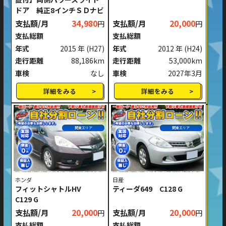
ドア 純正8インチＳＤナビ
支払額/月
34,980
支払額/月
20,000
円
円
支払総額
支払総額
年式
2015 年
(H27)
年式
2012 年
(H24)
走行距離
88,186km
走行距離
53,000km
車検
なし
車検
2027年3月
詳細をみる
詳細をみる
関東エリア
関東エリア
ホンダ
日産
フィットシャトルHV
ティーダ649 C128 G
C129 G
支払額/月
20,000
支払額/月
20,000
円
円
支払総額
支払総額