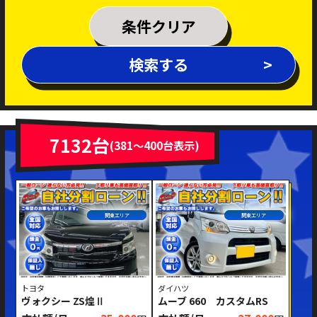
乗車定員
条件クリア
排気量
検索する
～
年式
新着車両
在庫車両
7132台
(381～400台表示)
車体色
関東エリア
関東エリア
トヨタ
ダイハツ
ヴォクシー ZS煌Ⅱ
ムーブ 660 カスタムRS
修復歴あり