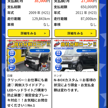
支払額/月
35,000
支払額/月
27,000
円
円
ミッション
AT
MT
支払総額
支払総額
650,000円
年式
2009 年
(H21)
年式
2011 年
(H23)
ハンドル
右ハンドル
左ハンドル
走行距離
129,843km
走行距離
87,000km
車検
なし
車検
なし
閉じる
詳細をみる
詳細をみる
中国エリア
関西エリア
日産
ホンダ
クリッパー☆お仕事にも最
N-BOXカスタム ※お客様の
適♡ 両側スライドドア☺
状況により頭金・お支払金
LEDヘッドライト♬横滑り
額は変わります。
防止装置♡ 衝突安全ブレー
キ対応！！お気軽にお問合
せください☆No.1