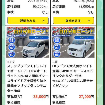
年式
2007 年
(H19)
年式
2011 年
(H23)
走行距離
95,000km
走行距離
73,000km
車検
なし
車検
なし
詳細をみる
詳細をみる
東北エリア
東北エリア
ホンダ
三菱
ステップワゴン★ドラレコ
EKワゴン★大人気ホワイト
★オートエアコン★オート
登場♡4WD☺ キーレス☺ド
ライト SPADA Z 両側パワー
リンクホルダー付き
スライドドア★横滑り防止
☆4WD♡ お気軽にお問合せ
機能★フリップダウンモニ
ください♪
ターNo8
支払額/月
38,000
支払額/月
27,000
円
円
支払総額
支払総額