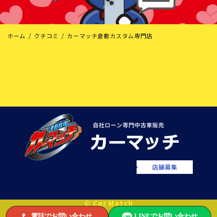
ホーム
クチコミ
カーマッチ倉敷カスタム専門店
店舗募集
© Car Match
電話でお問い合わせ
LINEでお問い合わせ