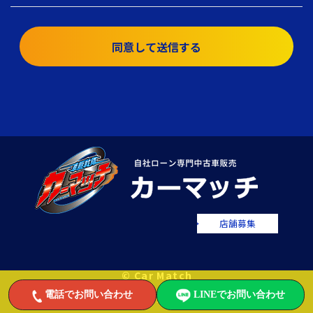
同意して送信する
店舗募集
© Car Match
電話でお問い合わせ
LINEでお問い合わせ
自社ローンで中古車をお値打ちに販売するカーマッチ