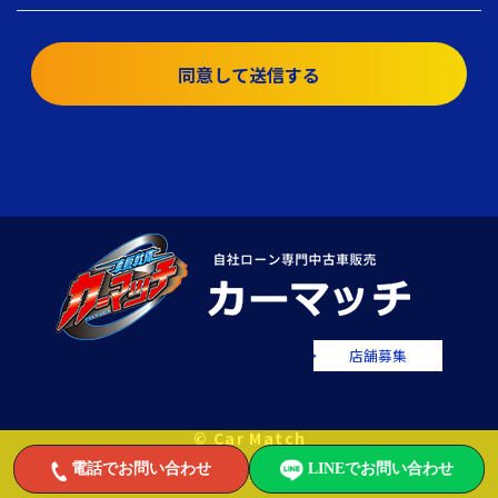
同意して送信する
店舗募集
© Car Match
電話でお問い合わせ
LINEでお問い合わせ
自社ローンで中古車をお値打ちに販売するカーマッチ