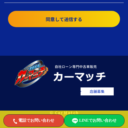
同意して送信する
店舗募集
© Car Match
電話でお問い合わせ
LINEでお問い合わせ
自社ローンで中古車をお値打ちに販売するカーマッチ