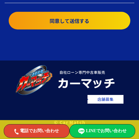
同意して送信する
店舗募集
© Car Match
電話でお問い合わせ
LINEでお問い合わせ
自社ローンで中古車をお値打ちに販売するカーマッチ