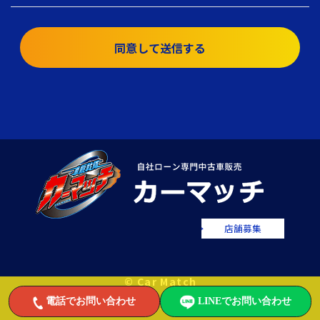
同意して送信する
店舗募集
© Car Match
電話でお問い合わせ
LINEでお問い合わせ
自社ローンで中古車をお値打ちに販売するカーマッチ