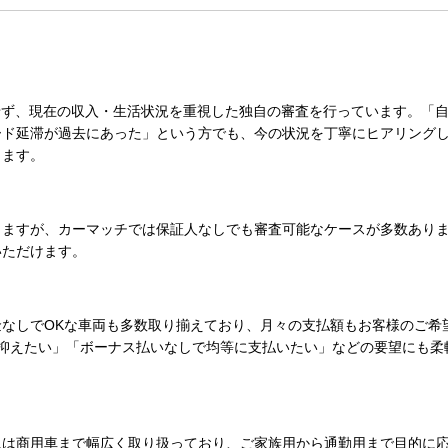
せず、
現在の収入・生活状況を重視した独自の審査
を行っています。「
ード延滞が過去にあった」という方でも、今の状況を丁寧にヒアリング
します。
りますが、カーマッチでは
保証人なしでも審査可能なケースが多数
あり
いただけます。
なしでOK
な車両も多数取り揃えており、月々の支払額もお客様のご希
抑えたい」「ボーナス払いなしで均等に支払いたい」などの要望にも柔
には商用車まで幅広く取り扱っており、
ご家族用から通勤用まで目的に