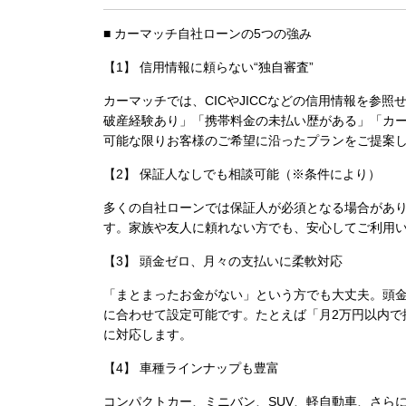
■ カーマッチ自社ローンの5つの強み
【1】 信用情報に頼らない“独自審査”
カーマッチでは、CICやJICCなどの信用情報を参照
破産経験あり」「携帯料金の未払い歴がある」「カ
可能な限りお客様のご希望に沿ったプランをご提案
【2】 保証人なしでも相談可能（※条件により）
多くの自社ローンでは保証人が必須となる場合があ
す。家族や友人に頼れない方でも、安心してご利用
【3】 頭金ゼロ、月々の支払いに柔軟対応
「まとまったお金がない」という方でも大丈夫。
頭金
に合わせて設定可能です。たとえば「月2万円以内で
に対応します。
【4】 車種ラインナップも豊富
コンパクトカー、ミニバン、SUV、軽自動車、さら