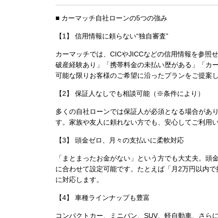
■ カーマッチ自社ローンの5つの強み
【1】 信用情報に頼らない“独自審査”
カーマッチでは、CICやJICCなどの信用情報を参照
破産経験あり」「携帯料金の未払い歴がある」「カ
可能な限りお客様のご希望に沿ったプランをご提案
【2】 保証人なしでも相談可能（※条件により）
多くの自社ローンでは保証人が必須となる場合があ
す。家族や友人に頼れない方でも、安心してご利用
【3】 頭金ゼロ、月々の支払いに柔軟対応
「まとまったお金がない」という方でも大丈夫。
頭金
に合わせて設定可能です。たとえば「月2万円以内で
に対応します。
【4】 車種ラインナップも豊富
コンパクトカー、ミニバン、SUV、軽自動車、さら