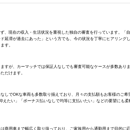
せず、
現在の収入・生活状況を重視した独自の審査
を行っています。「
ード延滞が過去にあった」という方でも、今の状況を丁寧にヒアリング
します。
りますが、カーマッチでは
保証人なしでも審査可能なケースが多数
あり
いただけます。
なしでOK
な車両も多数取り揃えており、月々の支払額もお客様のご希
抑えたい」「ボーナス払いなしで均等に支払いたい」などの要望にも柔
には商用車まで幅広く取り扱っており、
ご家族用から通勤用まで目的に