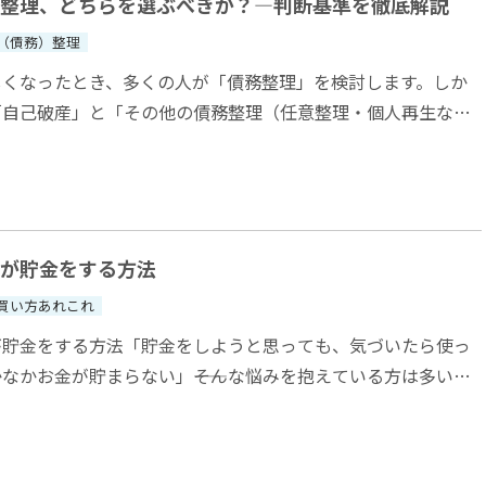
整理、どちらを選ぶべきか？—判断基準を徹底解説
（債務）整理
しくなったとき、多くの人が「債務整理」を検討します。しか
「自己破産」と「その他の債務整理（任意整理・個人再生な
選ぶべきか迷う方は多いでしょう。...
が貯金をする方法
買い方あれこれ
が貯金をする方法「貯金をしようと思っても、気づいたら使っ
なかお金が貯まらない」――そんな悩みを抱えている方は多いの
か？貯金が苦手な方でも、ちょっとし...